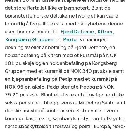
det store flertallet ikke er børsnotert. Blant de
børsnoterte norske deltakerne hvor det kan være
fornuftig å følge litt ekstra med på nyhetene denne
uken finner vi imidlertid
Fjord Defence
,
Kitron
,
Kongsberg Gruppen
og
Pexip
. Vi har ingen
dekning av eller anbefaling på Fjord Defence, en
holdanbefaling på Kitron med et kursmål på NOK
101 pr. aksje og en holdanbefaling på Kongsberg
Gruppen med et kursmål på NOK 340 pr. aksje samt
en kjøpsanbefaling på Pexip med et kursmål på
NOK 95 pr. aksje
. Pexip stengte fredag på NOK
75.20 pr. aksje. Blant et større antall øvrige nordiske
selskaper stiller i tillegg svenske MilDef og Saab samt
danske
Invisio
på konferansen. Sistnevnte leverer
kommunikasjons- og sambandsutstyr samt utstyr for
hørselsbeskyttelse til forsvar og politi i Europa, Nord-