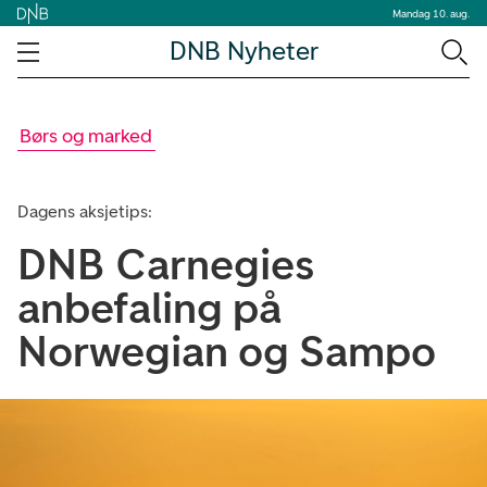
Mandag 10. aug.
DNB Nyheter
Børs og marked
Dagens aksjetips:
DNB Carnegies
anbefaling på
Norwegian og Sampo