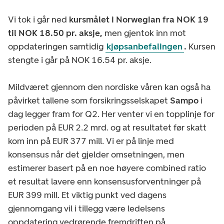
Vi tok i går ned
kursmålet i Norwegian fra NOK 19
til NOK 18.50 pr. aksje,
men gjentok inn mot
oppdateringen samtidig
kjøpsanbefalingen
.
Kursen
stengte i går på NOK 16.54 pr. aksje.
Mildværet gjennom den nordiske våren kan også ha
påvirket tallene som forsikringsselskapet
Sampo
i
dag legger fram for Q2. Her venter vi en topplinje for
perioden på EUR 2.2 mrd. og at resultatet før skatt
kom inn på EUR 377 mill. Vi er på linje med
konsensus når det gjelder omsetningen, men
estimerer basert på en noe høyere combined ratio
et resultat lavere enn konsensusforventninger på
EUR 399 mill. Et viktig punkt ved dagens
gjennomgang vil i tillegg være ledelsens
oppdatering vedrørende fremdriften på