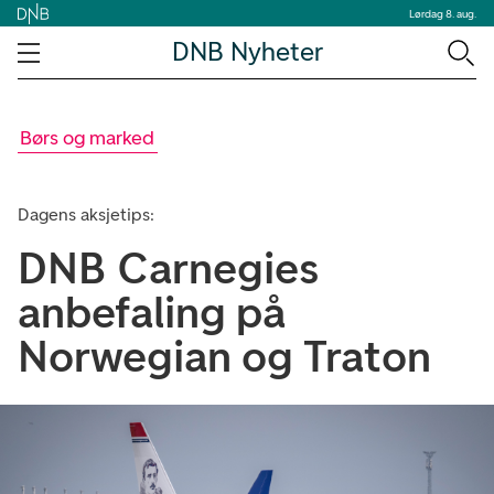
Lørdag 8. aug.
DNB Nyheter
Børs og marked
Dagens aksjetips:
DNB Carnegies
anbefaling på
Norwegian og Traton