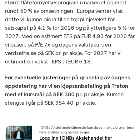
større flåtefornyelsesprogram i markedet og med
rundt 50 % av omsetningen i Europa venter vi at
dette vil kunne bidra til en topplinjevekst for
selskapet på 4.1 % for 2026 og på ytterligere 5 % for
2027. Med en estimert EPS på EUR 4.93 for 2026 får
vi basert på P/E 7x og dagens valutakurs en
verdsettelse på SEK pr. pr aksje. For 2027 har vi
estimert en vekst i EPS til EUR 6.18.
Før eventuelle justeringer på grunnlag av dagens
oppdatering har vi en kjøpsanbefaling på Traton
med et kursmål på SEK 380 pr. pr aksje
.
Kursen
stengte i går på SEK 354.40. pr aksje.
I DNBs Aksjehandelstjeneste kan du som aktiv bruker lese
hele analysen og handle aksjer
Logg inn i DNBs Aksjehandel her