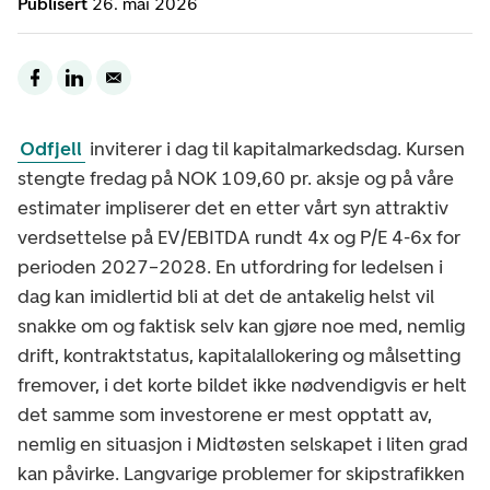
Publisert
26. mai 2026
Odfjell
inviterer i dag til kapitalmarkedsdag. Kursen
stengte fredag på NOK 109,60 pr. aksje og på våre
estimater impliserer det en etter vårt syn attraktiv
verdsettelse på EV/EBITDA rundt 4x og P/E 4-6x for
perioden 2027–2028. En utfordring for ledelsen i
dag kan imidlertid bli at det de antakelig helst vil
snakke om og faktisk selv kan gjøre noe med, nemlig
drift, kontraktstatus, kapitalallokering og målsetting
fremover, i det korte bildet ikke nødvendigvis er helt
det samme som investorene er mest opptatt av,
nemlig en situasjon i Midtøsten selskapet i liten grad
kan påvirke. Langvarige problemer for skipstrafikken