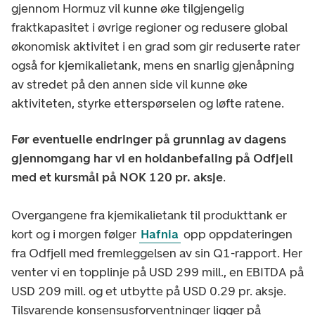
gjennom Hormuz vil kunne øke tilgjengelig
fraktkapasitet i øvrige regioner og redusere global
økonomisk aktivitet i en grad som gir reduserte rater
også for kjemikalietank, mens en snarlig gjenåpning
av stredet på den annen side vil kunne øke
aktiviteten, styrke etterspørselen og løfte ratene.
Før eventuelle endringer på grunnlag av dagens
gjennomgang har vi en holdanbefaling på Odfjell
med et kursmål på NOK 120 pr. aksje
.
Overgangene fra kjemikalietank til produkttank er
kort og i morgen følger
Hafnia
opp oppdateringen
fra Odfjell med fremleggelsen av sin Q1-rapport. Her
venter vi en topplinje på USD 299 mill., en EBITDA på
USD 209 mill. og et utbytte på USD 0.29 pr. aksje.
Tilsvarende konsensusforventninger ligger på