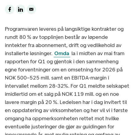
Programvaren leveres på langsiktige kontrakter og
rundt 80 % av topplinjen består av løpende
inntekter fra abonnement, drift og vedlikehold av
installerte løsninger.
Omda
la i midten av mai fram
rapporten for Q1 og gjentok i den sammenheng
egne forventninger om en omsetning for 2026 på
NOK 500–525 mill. samt en EBITDA-margin i
intervallet mellom 28-32%. For Q1 meldte selskapet
imidlertid om et salg på NOK 119 mill. og en noe
lavere margin på 20 %. Ledelsen har i dag invitert til
en oppdatering av virksomheten og her vil vi i første
omgang ha oppmerksomheten rettet mot hvilke
eventuelle justeringer de gjør av guidingen for
inneværende år, mot mulig retning og omfang av