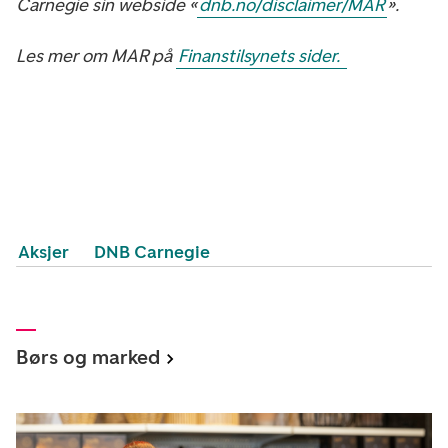
Carnegie sin webside «
dnb.no/disclaimer/MAR
».
Les mer om MAR på
Finanstilsynets sider.
Aksjer
DNB Carnegie
Børs og marked