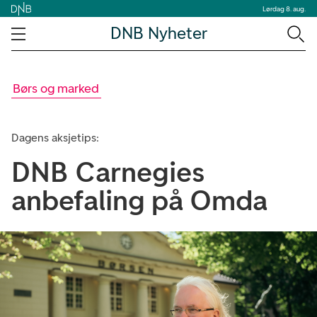
Lørdag 8. aug.
DNB Nyheter
Børs og marked
Dagens aksjetips:
DNB Carnegies
anbefaling på Omda