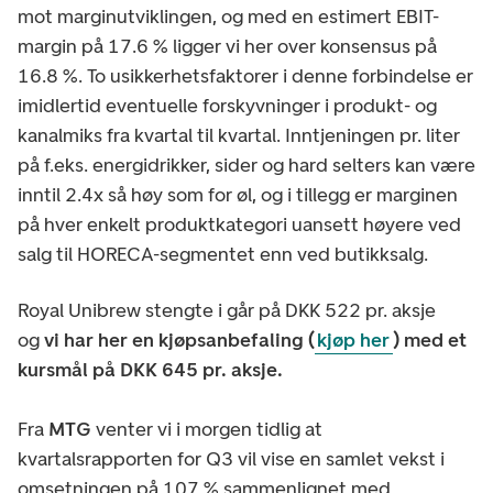
mot marginutviklingen, og med en estimert EBIT-
margin på 17.6 % ligger vi her over konsensus på
16.8 %. To usikkerhetsfaktorer i denne forbindelse er
imidlertid eventuelle forskyvninger i produkt- og
kanalmiks fra kvartal til kvartal. Inntjeningen pr. liter
på f.eks. energidrikker, sider og hard selters kan være
inntil 2.4x så høy som for øl, og i tillegg er marginen
på hver enkelt produktkategori uansett høyere ved
salg til HORECA-segmentet enn ved butikksalg.
Royal Unibrew stengte i går på DKK 522 pr. aksje
og
vi har her en kjøpsanbefaling (
kjøp her
) med et
kursmål på DKK 645 pr. aksje.
Fra
MTG
venter vi i morgen tidlig at
kvartalsrapporten for Q3 vil vise en samlet vekst i
omsetningen på 107 % sammenlignet med