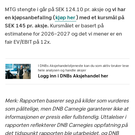
MTG stengte i går på SEK 124.10 pr. aksje og
vi har
en kjøpsanbefaling (
kjøp her
) med et kursmål på
SEK 145 pr. aksje.
Kursmålet er basert på
estimatene for 2026–2027 og det vi mener er en
fair EV/EBIT på 12x.
I DNBs Aksjehandelstjeneste kan du som aktiv bruker lese
hele analysen og handle aksjer
Logg inn i DNBs Aksjehandel her
Merk: Rapporten baserer seg på kilder som vurderes
som pålitelige, men DNB Carnegie garanterer ikke at
informasjonen er presis eller fullstendig. Uttalelser i
rapporten reflekterer DNB Carnegies oppfatning på
det tidspunkt rapporten ble utarbeidet, og DNB