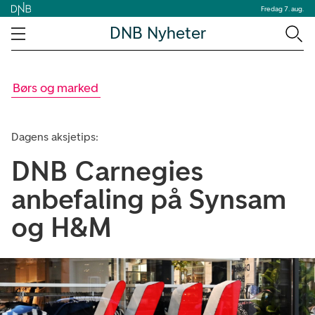
Fredag 7. aug.
DNB Nyheter
Børs og marked
Dagens aksjetips:
DNB Carnegies
anbefaling på Synsam
og H&M