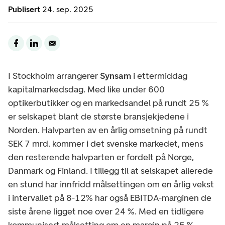
Publisert
24. sep. 2025
I Stockholm arrangerer
Synsam
i ettermiddag
kapitalmarkedsdag. Med like under 600
optikerbutikker og en markedsandel på rundt 25 %
er selskapet blant de største bransjekjedene i
Norden. Halvparten av en årlig omsetning på rundt
SEK 7 mrd. kommer i det svenske markedet, mens
den resterende halvparten er fordelt på Norge,
Danmark og Finland. I tillegg til at selskapet allerede
en stund har innfridd målsettingen om en årlig vekst
i intervallet på 8-12% har også EBITDA-marginen de
siste årene ligget noe over 24 %. Med en tidligere
kommunisert målsetting om en margin på 25 %