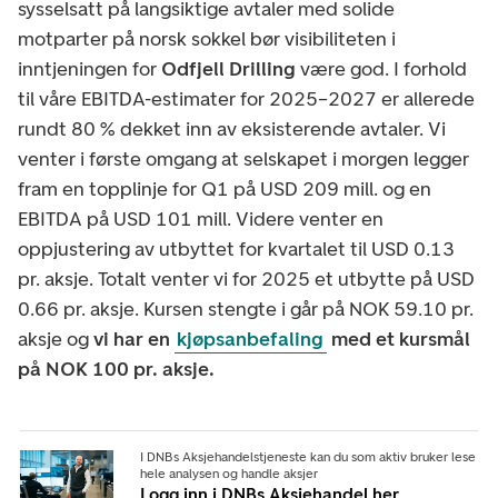
sysselsatt på langsiktige avtaler med solide
motparter på norsk sokkel bør visibiliteten i
inntjeningen for
Odfjell Drilling
være god. I forhold
til våre EBITDA-estimater for 2025–2027 er allerede
rundt 80 % dekket inn av eksisterende avtaler. Vi
venter i første omgang at selskapet i morgen legger
fram en topplinje for Q1 på USD 209 mill. og en
EBITDA på USD 101 mill. Videre venter en
oppjustering av utbyttet for kvartalet til USD 0.13
pr. aksje. Totalt venter vi for 2025 et utbytte på USD
0.66 pr. aksje. Kursen stengte i går på NOK 59.10 pr.
aksje og
vi har en
kjøpsanbefaling
med et kursmål
på NOK 100 pr. aksje.
I DNBs Aksjehandelstjeneste kan du som aktiv bruker lese
hele analysen og handle aksjer
Logg inn i DNBs Aksjehandel her