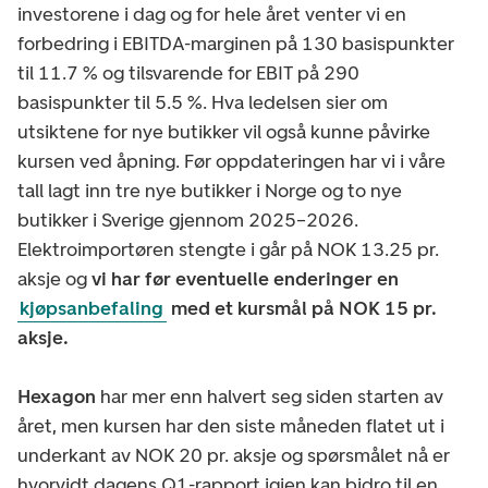
investorene i dag og for hele året venter vi en
forbedring i EBITDA-marginen på 130 basispunkter
til 11.7 % og tilsvarende for EBIT på 290
basispunkter til 5.5 %. Hva ledelsen sier om
utsiktene for nye butikker vil også kunne påvirke
kursen ved åpning. Før oppdateringen har vi i våre
tall lagt inn tre nye butikker i Norge og to nye
butikker i Sverige gjennom 2025–2026.
Elektroimportøren stengte i går på NOK 13.25 pr.
aksje og
vi har før eventuelle enderinger en
kjøpsanbefaling
med et kursmål på NOK 15 pr.
aksje.
Hexagon
har mer enn halvert seg siden starten av
året, men kursen har den siste måneden flatet ut i
underkant av NOK 20 pr. aksje og spørsmålet nå er
hvorvidt dagens Q1-rapport igjen kan bidro til en