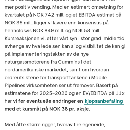
mer positiv vending. Med en estimert omsetning for
kvartalet på NOK 742 mill. og et EBITDA-estimat på
NOK 36 mill. ligger vi lavere enn konsensus på
henholdsvis NOK 849 mill. og NOK 58 mill.
Kursreaksjonen vil etter vårt syn i stor grad imidlertid
avhenge av hva ledelsen kan si og visibilitet de kan gi
på implementeringstakten av de nye
naturgassmotorene fra Cummins i det
nordamerikanske markedet, samt om hvordan
ordreutsiktene for transporttankene i Mobile
Pipelines virksomheten ser ut fremover. Basert på
estimatene for 2025–2026 og en EV/EBITDA på 11x
har
vi før eventuelle endringer en
kjøpsanbefaling
med et kursmål på NOK 38 pr. aksje.
Med åtte større rigger, hvorav fire egeneide,