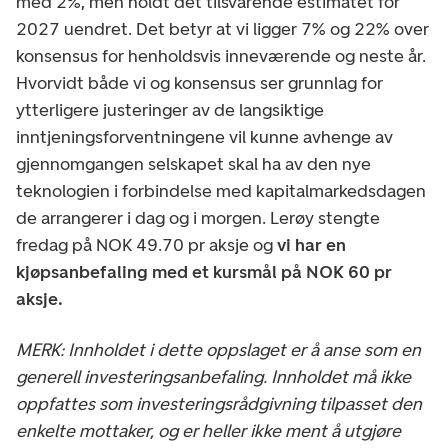
med 2%, men holdt det tilsvarende estimatet for
2027 uendret. Det betyr at vi ligger 7% og 22% over
konsensus for henholdsvis inneværende og neste år.
Hvorvidt både vi og konsensus ser grunnlag for
ytterligere justeringer av de langsiktige
inntjeningsforventningene vil kunne avhenge av
gjennomgangen selskapet skal ha av den nye
teknologien i forbindelse med kapitalmarkedsdagen
de arrangerer i dag og i morgen. Lerøy stengte
fredag på NOK 49.70 pr aksje og
vi har en
kjøpsanbefaling med et kursmål på NOK 60 pr
aksje.
MERK: Innholdet i dette oppslaget er å anse som en
generell investeringsanbefaling. Innholdet må ikke
oppfattes som investeringsrådgivning tilpasset den
enkelte mottaker, og er heller ikke ment å utgjøre