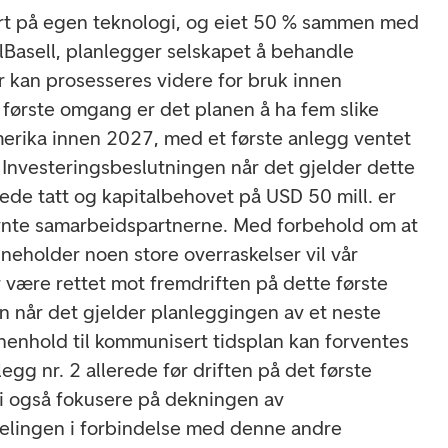
ert på egen teknologi, og eiet 50 % sammen med
Basell, planlegger selskapet å behandle
r kan prosesseres videre for bruk innen
I første omgang er det planen å ha fem slike
Amerika innen 2027, med et første anlegg ventet
5. Investeringsbeslutningen når det gjelder dette
rede tatt og kapitalbehovet på USD 50 mill. er
evnte samarbeidspartnerne. Med forbehold om at
neholder noen store overraskelser vil vår
være rettet mot fremdriften på dette første
n når det gjelder planleggingen av et neste
 henhold til kommunisert tidsplan kan forventes
legg nr. 2 allerede før driften på det første
 vi også fokusere på dekningen av
delingen i forbindelse med denne andre