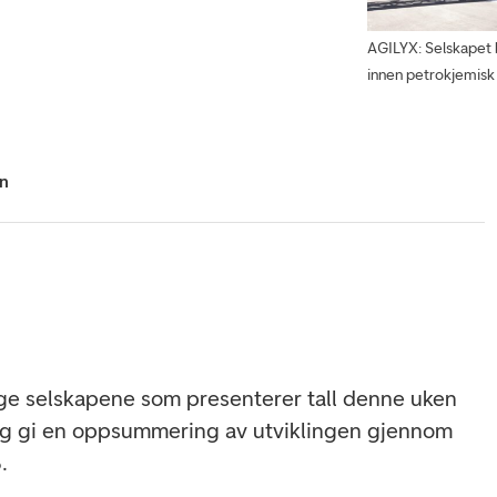
AGILYX: Selskapet b
innen petrokjemisk 
hn
rige selskapene som presenterer tall denne uken
lig gi en oppsummering av utviklingen gjennom
.