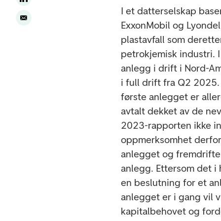
I et datterselskap bas
ExxonMobil og Lyondell
plastavfall som derette
petrokjemisk industri. 
anlegg i drift i Nord-
i full drift fra Q2 202
første anlegget er alle
avtalt dekket av de n
2023-rapporten ikke in
oppmerksomhet derfor 
anlegget og fremdrifte
anlegg. Ettersom det i
en beslutning for et an
anlegget er i gang vil
kapitalbehovet og for