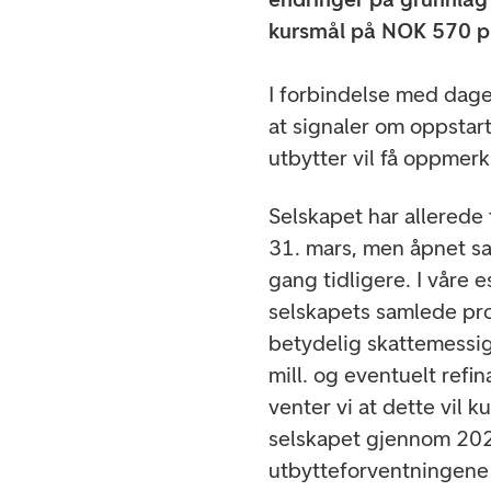
kursmål på NOK 570 pr
I forbindelse med dag
at signaler om oppstart
utbytter vil få oppmer
Selskapet har allerede 
31. mars, men åpnet s
gang tidligere. I våre e
selskapets samlede pr
betydelig skattemessi
mill. og eventuelt refi
venter vi at dette vil k
selskapet gjennom 2
utbytteforventningene 