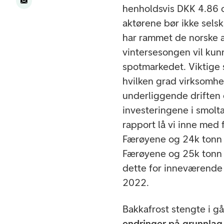
henholdsvis DKK 4.86 o
aktørene bør ikke sel
har rammet de norske 
vintersesongen vil kun
spotmarkedet. Viktige s
hvilken grad virksomhet
underliggende driften 
investeringene i smolt
rapport lå vi inne med
Færøyene og 24k tonn f
Færøyene og 25k tonn f
dette for inneværende å
2022.
Bakkafrost stengte i g
endringer på grunnlag