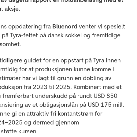
. aksje
.
ens oppdatering fra
Bluenord
venter vi spesielt
 på Tyra-feltet på dansk sokkel og fremtidige
ksomhet.
tidligere guidet for en oppstart på Tyra innen
amtidig for at produksjonen kunne komme i
stimater har vi lagt til grunn en dobling av
oduksjon fra 2023 til 2025. Kombinert med et
g fremførbart underskudd på rundt USD 850
nansiering av et obligasjonslån på USD 175 mill.
unne gi en attraktiv fri kontantstrøm for
024–2025 og dermed gjennom
støtte kursen.