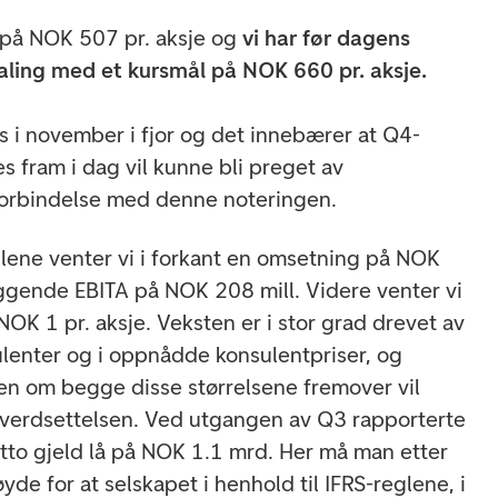
 på NOK 507 pr. aksje og
vi har før dagens
aling med et kursmål på NOK 660 pr. aksje.
 i november i fjor og det innebærer at Q4-
s fram i dag vil kunne bli preget av
orbindelse med denne noteringen.
allene venter vi i forkant en omsetning på NOK
ggende EBITA på NOK 208 mill. Videre venter vi
 NOK 1 pr. aksje. Veksten er i stor grad drevet av
sulenter og i oppnådde konsulentpriser, og
nen om begge disse størrelsene fremover vil
verdsettelsen. Ved utgangen av Q3 rapporterte
etto gjeld lå på NOK 1.1 mrd. Her må man etter
øyde for at selskapet i henhold til IFRS-reglene, i