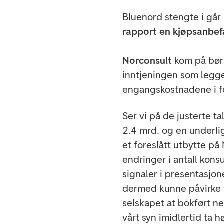
Bluenord stengte i går
rapport en kjøpsanbef
Norconsult
kom på børs
inntjeningen som legge
engangskostnadene i f
Ser vi på de justerte t
2.4 mrd. og en underli
et foreslått utbytte på
endringer i antall kon
signaler i presentasjo
dermed kunne påvirke 
selskapet at bokført n
vårt syn imidlertid ta h