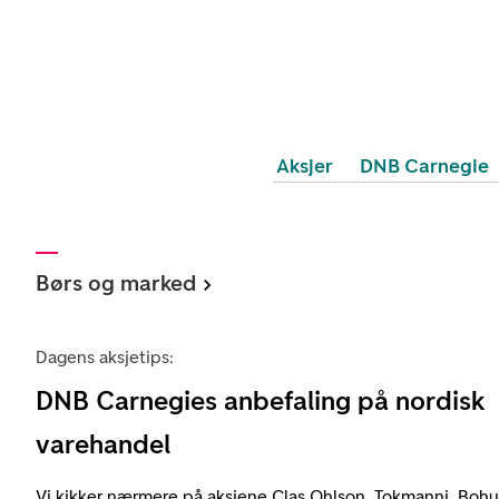
Aksjer
DNB Carnegie
Børs og marked
Dagens aksjetips:
DNB Carnegies anbefaling på nordisk
varehandel
Vi kikker nærmere på aksjene Clas Ohlson, Tokmanni, Bohus