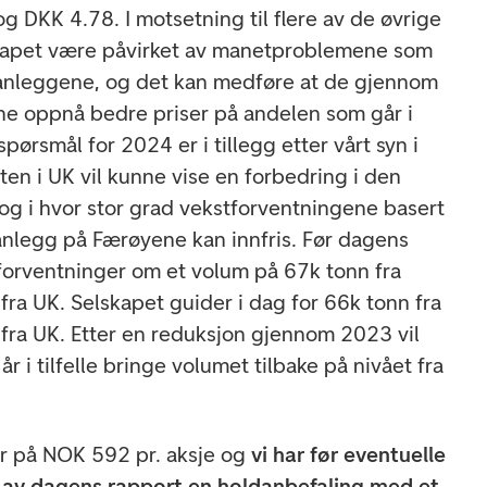
g DKK 4.78. I motsetning til flere av de øvrige
skapet være påvirket av manetproblemene som
anleggene, og det kan medføre at de gjennom
ne oppnå bedre priser på andelen som går i
pørsmål for 2024 er i tillegg etter vårt syn i
en i UK vil kunne vise en forbedring i den
og i hvor stor grad vekstforventningene basert
anlegg på Færøyene kan innfris. Før dagens
 forventninger om et volum på 67k tonn fra
ra UK. Selskapet guider i dag for 66k tonn fra
ra UK. Etter en reduksjon gjennom 2023 vil
r i tilfelle bringe volumet tilbake på nivået fra
år på NOK 592 pr. aksje og
vi har før eventuelle
 av dagens rapport en holdanbefaling med et