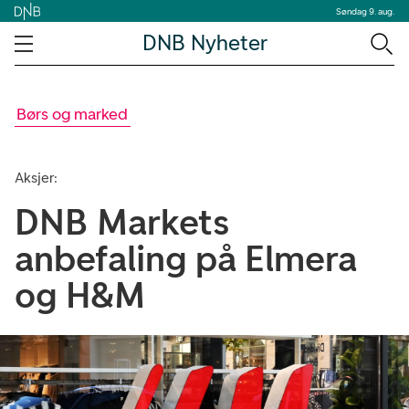
Søndag 9. aug.
DNB Nyheter
Børs og marked
Aksjer:
DNB Markets
anbefaling på Elmera
og H&M