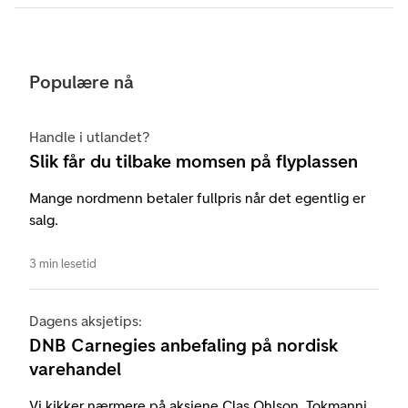
Populære nå
Handle i utlandet?
Slik får du tilbake momsen på flyplassen
Mange nordmenn betaler fullpris når det egentlig er
salg.
3 min lesetid
Dagens aksjetips:
DNB Carnegies anbefaling på nordisk
varehandel
Vi kikker nærmere på aksjene Clas Ohlson, Tokmanni,