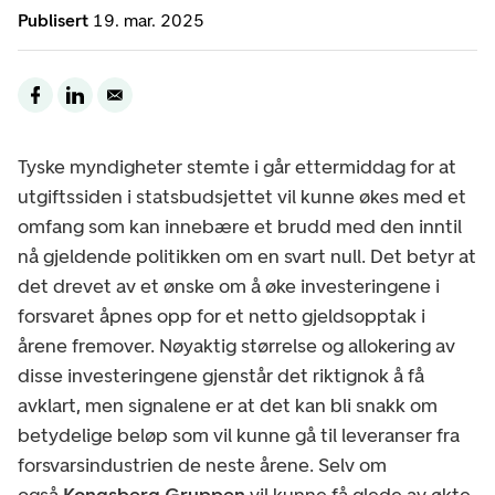
Publisert
19. mar. 2025
Tyske myndigheter stemte i går ettermiddag for at
utgiftssiden i statsbudsjettet vil kunne økes med et
omfang som kan innebære et brudd med den inntil
nå gjeldende politikken om en svart null. Det betyr at
det drevet av et ønske om å øke investeringene i
forsvaret åpnes opp for et netto gjeldsopptak i
årene fremover. Nøyaktig størrelse og allokering av
disse investeringene gjenstår det riktignok å få
avklart, men signalene er at det kan bli snakk om
betydelige beløp som vil kunne gå til leveranser fra
forsvarsindustrien de neste årene. Selv om
også
Kongsberg Gruppen
vil kunne få glede av økte