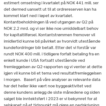
estimert omsetning i kvartalet på NOK 441 mill. ser
det dermed uansett ut til at ordrereserven kan ha
kommet klart ned i løpet av kvartalet.
Kontantbeholdningen lå ved utgangen av Q2 på
NOK 2.2 mrd. og vi ser ikke noe umiddelbart behov
for kapitaltilførsel. Kontantstrømmen fremover vil
imidlertid kunne bli påvirket av hvorvidt utestående
kundefordringer blir betalt. Etter det vi forstår var
rundt NOK 400 mill. i tidligere forfalt betaling fra en
enkelt kunde i USA fortsatt utestående ved
fremleggelsen av Q2-rapporten og vi venter at dette
igjen vil kunne bli et tema ved resultatfremleggelsen
i morgen. Basert på våre analyser av relevante data
har det heller ikke vært noe byggeaktivitet ved
denne kundens anlegg de siste månedene og siden
salget ble inntektsført i 2023 er vi bekymret for at
selskapet på et tidspunkt må gjøre en nedskrivning