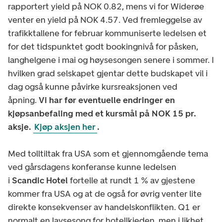
rapportert yield på NOK 0.82, mens vi for Widerøe
venter en yield på NOK 4.57. Ved fremleggelse av
trafikktallene for februar kommuniserte ledelsen et
for det tidspunktet godt bookingnivå for påsken,
langhelgene i mai og høysesongen senere i sommer. I
hvilken grad selskapet gjentar dette budskapet vil i
dag også kunne påvirke kursreaksjonen ved
åpning.
Vi har før eventuelle endringer en
kjøpsanbefaling med et kursmål på NOK 15 pr.
aksje.
Kjøp aksjen her
.
Med tolltiltak fra USA som et gjennomgående tema
ved gårsdagens konferanse kunne ledelsen
i
Scandic Hotel
fortelle at rundt 1 % av gjestene
kommer fra USA og at de også for øvrig venter lite
direkte konsekvenser av handelskonflikten. Q1 er
normalt en lavsesong for hotellkjeden, men i likhet