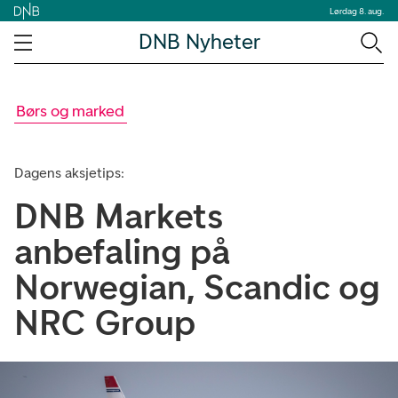
Lørdag 8. aug.
DNB Nyheter
Børs og marked
Dagens aksjetips:
DNB Markets
anbefaling på
Norwegian, Scandic og
NRC Group