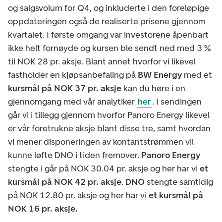
og salgsvolum for Q4, og inkluderte i den foreløpige
oppdateringen også de realiserte prisene gjennom
kvartalet. I første omgang var investorene åpenbart
ikke helt fornøyde og kursen ble sendt ned med 3 %
til NOK 28 pr. aksje. Blant annet hvorfor vi likevel
fastholder en kjøpsanbefaling på
BW Energy
med et
kursmål på NOK 37 pr. aksje
kan du høre i en
gjennomgang med vår analytiker
her
. I sendingen
går vi i tillegg gjennom hvorfor Panoro Energy likevel
er vår foretrukne aksje blant disse tre, samt hvordan
vi mener disponeringen av kontantstrømmen vil
kunne løfte DNO i tiden fremover.
Panoro Energy
stengte i går på NOK 30.04 pr. aksje og her har vi
et
kursmål på NOK 42 pr. aksje
.
DNO
stengte samtidig
på NOK 12.80 pr. aksje og her har vi
et kursmål på
NOK 16 pr. aksje.