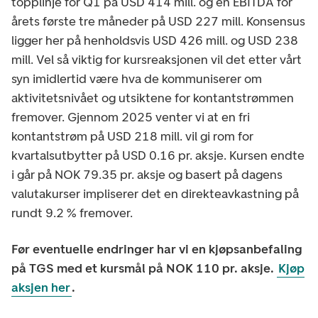
topplinje for Q1 på USD 414 mill. og en EBITDA for
årets første tre måneder på USD 227 mill. Konsensus
ligger her på henholdsvis USD 426 mill. og USD 238
mill. Vel så viktig for kursreaksjonen vil det etter vårt
syn imidlertid være hva de kommuniserer om
aktivitetsnivået og utsiktene for kontantstrømmen
fremover. Gjennom 2025 venter vi at en fri
kontantstrøm på USD 218 mill. vil gi rom for
kvartalsutbytter på USD 0.16 pr. aksje. Kursen endte
i går på NOK 79.35 pr. aksje og basert på dagens
valutakurser impliserer det en direkteavkastning på
rundt 9.2 % fremover.
Før eventuelle endringer har vi en kjøpsanbefaling
på TGS med et kursmål på NOK 110 pr. aksje.
Kjøp
aksjen her
.