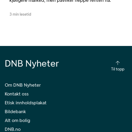
kjøligere marked, men påvirker neppe renten nå.
3 min lesetid
DNB Nyheter
Til topp
Om DNB Nyheter
Kontakt oss
Etisk innholdsplakat
Bildebank
Alt om bolig
DNB.no