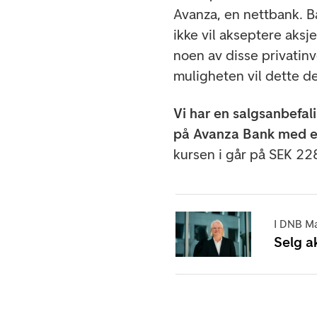
Avanza, en nettbank. Ba
ikke vil akseptere aksje
noen av disse privatin
muligheten vil dette de
Vi har en salgsanbefal
på Avanza Bank med et
kursen i går på SEK 228
I DNB Ma
Selg a