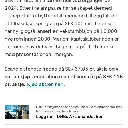
SEK 4.4 mrd. til tilnærmet null ved utgangen av
2024. Etter fire års pause har selskapet dermed
gjenopptatt utbyttebetalingene og i tillegg initiert
et tilbakekjøpsprogram på SEK 500 mill. Ledelsen
har nylig også lansert en vekstambisjon på 10.000
nye rom innen 2030. Mer om kapitalallokeringen er
derfor noe av det vi vil følge med på i forbindelse
med presentasjonen i morgen.
Scandic stengte fredag på SEK 67.05 pr. aksje og
vi
har en kjøpsanbefaling med et kursmål på SEK 115
pr. aksje.
Kjøp aksjen her
.
I DNBs Aksjehandelstjeneste kan du som aktiv bruker lese
hele analysen og handle aksjer
Logg inn i DNBs Aksjehandel her