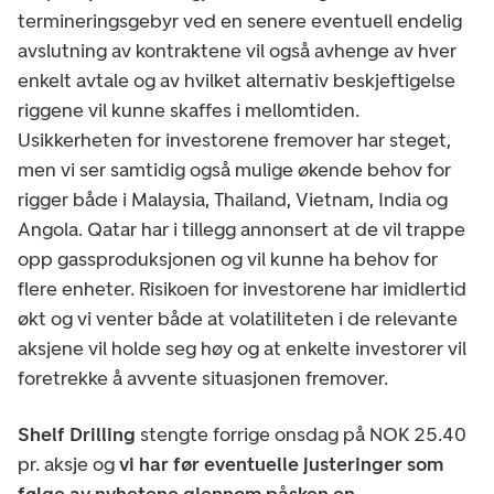
termineringsgebyr ved en senere eventuell endelig
avslutning av kontraktene vil også avhenge av hver
enkelt avtale og av hvilket alternativ beskjeftigelse
riggene vil kunne skaffes i mellomtiden.
Usikkerheten for investorene fremover har steget,
men vi ser samtidig også mulige økende behov for
rigger både i Malaysia, Thailand, Vietnam, India og
Angola. Qatar har i tillegg annonsert at de vil trappe
opp gassproduksjonen og vil kunne ha behov for
flere enheter. Risikoen for investorene har imidlertid
økt og vi venter både at volatiliteten i de relevante
aksjene vil holde seg høy og at enkelte investorer vil
foretrekke å avvente situasjonen fremover.
Shelf Drilling
stengte forrige onsdag på NOK 25.40
pr. aksje og
vi har før eventuelle justeringer som
følge av nyhetene gjennom påsken en