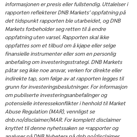
informasjonen er presis eller fullstendig. Uttalelser i
rapporten reflekterer DNB Markets’ oppfatning på
det tidspunkt rapporten ble utarbeidet, og DNB
Markets forbeholder seg retten til å endre
oppfatning uten varsel. Rapporten skal ikke
oppfattes som et tilbud om å kjøpe eller selge
finansielle instrumenter eller som en personlig
anbefaling om investeringsstrategi. DNB Markets
påtar seg ikke noe ansvar, verken for direkte eller
indirekte tap, som følge av at rapporten legges til
grunn for investeringsbeslutninger. For informasjon
om publiserte investeringsanbefalinger og
potensielle interessekonflikter i henhold til Market
Abuse Regulation (MAR), vennligst se
dnb.no/disclaimer/MAR. For komplett disclaimer
knyttet til denne nyhetssaken se «rapporter og
analyser på DNB Nyheter» på dnb.no/disclaimer.