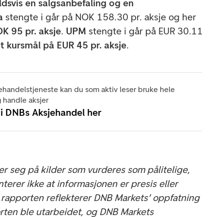
dsvis en salgsanbefaling og en
a
stengte i går på NOK 158.30 pr. aksje og her
K 95 pr. aksje
.
UPM
stengte i går på EUR 30.11
t kursmål på EUR 45 pr. aksje
.
ehandelstjeneste kan du som aktiv leser bruke hele
 handle aksjer
 i DNBs Aksjehandel her
r seg på kilder som vurderes som pålitelige,
erer ikke at informasjonen er presis eller
 i rapporten reflekterer DNB Markets’ oppfatning
rten ble utarbeidet, og DNB Markets