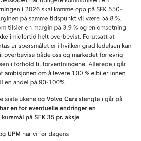
 Selskapet har tidligere kommunisert en
tningen i 2026 skal komme opp på SEK 550–
rginen på samme tidspunkt vil være på 8 %.
m tilsier en margin på 3.9 % og en omsetning
kke imidlertid helt overbevist. Forutsatt at
tas er spørsmålet er i hvilken grad ledelsen kan
vil overbevise både oss og markedet for øvrig
en i forhold til forventningene. Allerede i går
 at ambisjonen om å levere 100 % elbiler innen
il en andel på 90-100%.
e siste ukene og
Volvo Cars
stengte i går på
 har en før eventuelle endringer en
 kursmål på SEK 35 pr. aksje
.
og
UPM
har vi før dagens