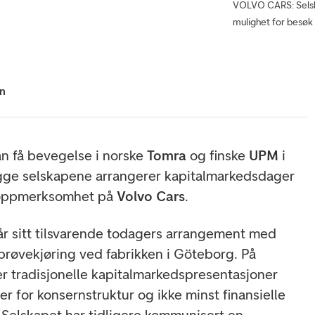
VOLVO CARS: Selska
mulighet for besøk
hn
 kan få bevegelse i norske
Tomra
og finske
UPM
i
gge selskapene arrangerer kapitalmarkedsdager
i oppmerksomhet på
Volvo Cars
.
går sitt tilsvarende todagers arrangement med
prøvekjøring ved fabrikken i Göteborg. På
r tradisjonelle kapitalmarkedspresentasjoner
r for konsernstruktur og ikke minst finansielle