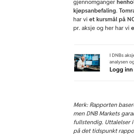
gjennomganger
henhol
kjøpsanbefaling
.
Tomr
har vi
et kursmål på NO
pr. aksje og her har vi
e
I DNBs aksj
analysen og
Logg inn
Merk: Rapporten basere
men DNB Markets garant
fullstendig. Uttalelser
på det tidspunkt rappo