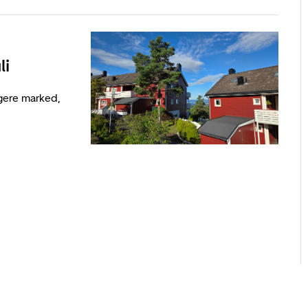
li
igere marked,