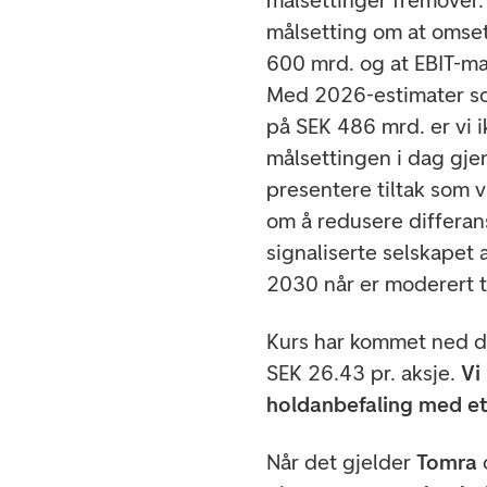
målsettinger fremover.
målsetting om at omse
600 mrd. og at EBIT-ma
Med 2026-estimater so
på SEK 486 mrd. er vi i
målsettingen i dag gjen
presentere tiltak som 
om å redusere differans
signaliserte selskapet
2030 når er moderert t
Kurs har kommet ned d
SEK 26.43 pr. aksje.
Vi
holdanbefaling med et
Når det gjelder
Tomra