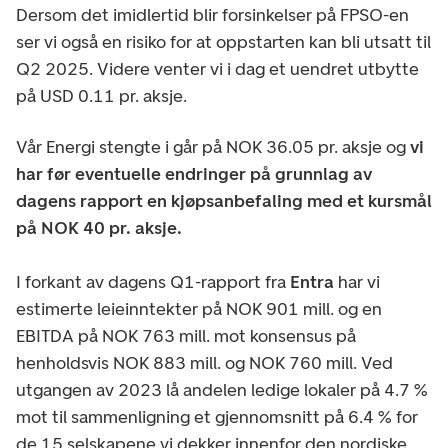
Dersom det imidlertid blir forsinkelser på FPSO-en
ser vi også en risiko for at oppstarten kan bli utsatt til
Q2 2025. Videre venter vi i dag et uendret utbytte
på USD 0.11 pr. aksje.
Vår Energi stengte i går på NOK 36.05 pr. aksje og
vi
har før eventuelle endringer på grunnlag av
dagens rapport en kjøpsanbefaling med et kursmål
på NOK 40 pr. aksje.
I forkant av dagens Q1-rapport fra
Entra
har vi
estimerte leieinntekter på NOK 901 mill. og en
EBITDA på NOK 763 mill. mot konsensus på
henholdsvis NOK 883 mill. og NOK 760 mill. Ved
utgangen av 2023 lå andelen ledige lokaler på 4.7 %
mot til sammenligning et gjennomsnitt på 6.4 % for
de 15 selskapene vi dekker innenfor den nordiske