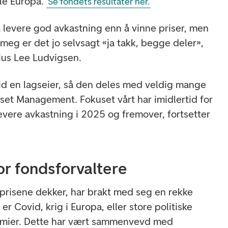
ele Europa.
Se fondets resultater her.
levere god avkastning enn å vinne priser, men
meg er det jo selvsagt «ja takk, begge deler»,
rius Lee Ludvigsen.
tid en lagseier, så den deles med veldig mange
sset Management. Fokuset vårt har imidlertid for
 levere avkastning i 2025 og fremover, fortsetter
or fondsforvaltere
prisene dekker, har brakt med seg en rekke
er Covid, krig i Europa, eller store politiske
nomier. Dette har vært sammenvevd med