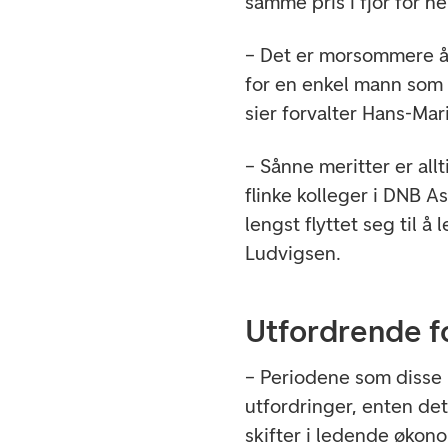
samme pris i fjor for h
– Det er morsommere å 
for en enkel mann som 
sier forvalter Hans-Ma
– Sånne meritter er all
flinke kolleger i DNB A
lengst flyttet seg til å
Ludvigsen.
Utfordrende f
– Periodene som disse 
utfordringer, enten det 
skifter i ledende øko