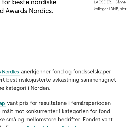
 for beste nordiske
LAGSEIER: – Sånne m
kolleger i DNB, sie
d Awards Nordics.
anerkjenner fond og fondsselskaper
 Nordics
ert best risikojusterte avkastning sammenlignet
e kategori i Norden.
vant pris for resultatene i femårsperioden
Cap
4 målt mot konkurrenter i kategorien for fond
ske små og mellomstore bedrifter. Fondet vant