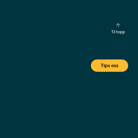
Til topp
Tips oss