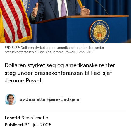
FED-SJEF: Dollaren styrket seg og amerikanske renter steg under
pressekonferansen til Fed-sjef Jerome Powell.
Foto: NTB
Dollaren styrket seg og amerikanske renter
steg under pressekonferansen til Fed-sjef
Jerome Powell.
av
Jeanette Fjære-Lindkjenn
Lesetid
3 min lesetid
Publisert
31. jul. 2025