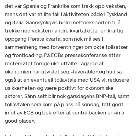
det var Spania og Frankrike som trakk opp veksten,
mens det var et lite fall i aktiviteten både i Tyskland
og Italia. Sannsynligvis bidro nettoeksporten til å
trekke ned veksten i andre kvartal etter en kraftig
oppgang i første kvartal som nok må ses i
sammenheng med forventninger om økte tollsatser
og frontloading. På ECBs pressekonferanse etter
rentemøtet forrige uke uttalte Lagarde at
økonomien har utviklet seg «favorable» og hun sa
også at en eventuell tollavtale med USA vil redusere
usikkerheten og være positivt for økonomiske
aktører. Sånn sett blir nok gårsdagens BNP-tall, samt
tollavtalen som kom på plass på søndag, tatt godt
imot av ECB og bekrefter at sentralbanken er «in a
good place».