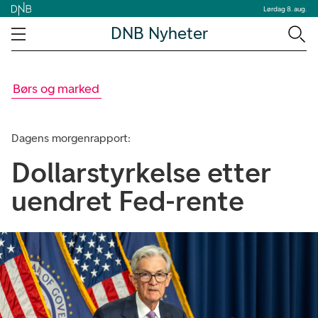
Lørdag 8. aug.
DNB Nyheter
Børs og marked
Dagens morgenrapport:
Dollarstyrkelse etter
uendret Fed-rente