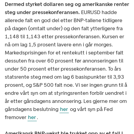
Dermed styrket dollaren seg og amerikanske renter
steg under pressekonferansen.
EURUSD hadde
allerede falt en god del etter BNP-tallene tidligere
på dagen (omtalt under) og den falt ytterligere fra
1,148 til 1,143 etter pressekonferansen. Kursen er
nå om lag 1,5 prosent lavere enn i går morges.
Markedsprisingen for et rentekutt i september falt
dessuten fra over 60 prosent før annonseringen til
under 50 prosent etter pressekonferansen. To års
statsrente steg med om lag 6 basispunkter til 3,93
prosent, og S&P 500 falt noe. Vi ser ingen grunn til å
endre vårt syn om at styringsrenten forblir uendret i
år etter gårsdagens annonsering. Les gjerne mer om
gårsdagens beslutning
her
og vårt syn på Fed
fremover
her
.
Amerikansk BNP-vekst ble trukket opp av et fall i