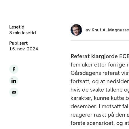
Lesetid
av
Knut A. Magnuss
3 min lesetid
Publisert
15. nov. 2024
Referat klargjorde ECB
fem uker etter forrige
Gårsdagens referat vis
fortsatt, og at nedside
hvis de svake tallene o
karakter, kunne kutte 
desember. I motsatt fall
reagerer raskt på den ø
første scenarioet, og a