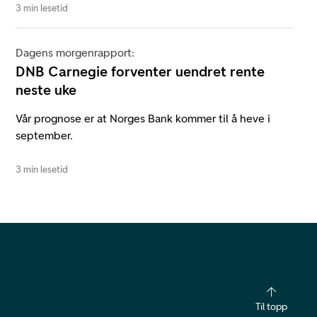
3 min lesetid
Dagens morgenrapport:
DNB Carnegie forventer uendret rente
neste uke
Vår prognose er at Norges Bank kommer til å heve i
september.
3 min lesetid
Til topp