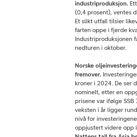
industriproduksjon.
Ett
(0,4 prosent), ventes d
Et slikt utfall tilsier 
farten oppe i fjerde kvar
Industriproduksjonen fa
nedturen i oktober.
Norske oljeinvestering
fremover.
Investeringe
kroner i 2024. De ser 
nominelt, etter en opp
prisene var ifølge SSB 7
veksten i år ligger run
nivå for investeringen
oppjustert videre op
Nattens tall fra Asia b