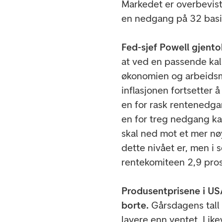
Markedet er overbevist
en nedgang på 32 bas
Fed-sjef Powell gjento
at ved en passende kal
økonomien og arbeidsm
inflasjonen fortsetter 
en for rask rentenedga
en for treg nedgang ka
skal ned mot et mer nøy
dette nivået er, men i 
rentekomiteen 2,9 pr
Produsentprisene i USA 
borte.
Gårsdagens tall 
lavere enn ventet. Lik