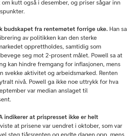
 om kutt også i desember, og priser sågar inn
ispunkter.
k budskapet fra rentemøtet forrige uke.
Han sa
ibrering av politikken kan den sterke
arkedet opprettholdes, samtidig som
å bevege seg mot 2-prosent målet. Powell sa at
ng kan hindre fremgang for inflasjonen, mens
n svekke aktivitet og arbeidsmarked. Renten
tralt nivå. Powell ga ikke noe uttrykk for hva
september var median anslaget til
osent.
indikerer at prispresset ikke er helt
viste at prisene var uendret i oktober, som var
evel steg tiårsrenten og endte dagen opp, mens