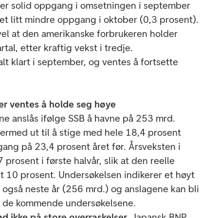
er solid oppgang i omsetningen i september
et litt mindre oppgang i oktober (0,3 prosent).
likevel at den amerikanske forbrukeren holder
tal, etter kraftig vekst i tredje.
lt klart i september, og ventes å fortsette
er ventes å holde seg høye
ne anslås ifølge SSB å havne på 253 mrd.
dermed ut til å stige med hele 18,4 prosent
gang på 23,4 prosent året før. Årsveksten i
 prosent i første halvår, slik at den reelle
dt 10 prosent. Undersøkelsen indikerer et høyt
e også neste år (256 mrd.) og anslagene kan bli
p i de kommende undersøkelsene.
ød ikke på store overraskelser.
Japansk BNP