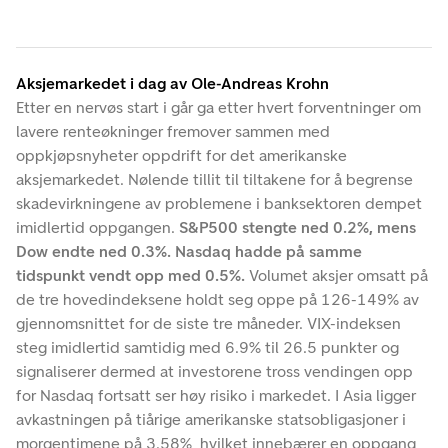
Aksjemarkedet i dag av Ole-Andreas Krohn
Etter en nervøs start i går ga etter hvert forventninger om
lavere renteøkninger fremover sammen med
oppkjøpsnyheter oppdrift for det amerikanske
aksjemarkedet. Nølende tillit til tiltakene for å begrense
skadevirkningene av problemene i banksektoren dempet
imidlertid oppgangen.
S&P500 stengte ned 0.2%, mens
Dow endte ned 0.3%. Nasdaq hadde på samme
tidspunkt vendt opp med 0.5%.
Volumet aksjer omsatt på
de tre hovedindeksene holdt seg oppe på 126-149% av
gjennomsnittet for de siste tre måneder. VIX-indeksen
steg imidlertid samtidig med 6.9% til 26.5 punkter og
signaliserer dermed at investorene tross vendingen opp
for Nasdaq fortsatt ser høy risiko i markedet. I Asia ligger
avkastningen på tiårige amerikanske statsobligasjoner i
morgentimene på 3.58%, hvilket innebærer en oppgang