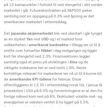
på 10 basispunkter i forhold til ved stengetid i det norske
markedet i går. Futureskontrakten på S&P500 peker
samtidig mot en oppgang på 0.3% ved åpning av det
amerikanske markedet i ettermiddag.
Det
japanske aksjemarkedet
ble ved ukestart i går tynget
av en styrket
Yen
mot
USD
og i et marked hvor
usikkerheten i
amerikansk banksektor
i tillegg ser ut til å
smitte over fortsetter
Nikkei
i dag nedgangen og ligger
kort før stengetid ned 2.3%. Finanssektoren legger
samtidig også et press på utviklingen i
Kina
og de
viktigste indeksene her er ned inntil 1.8%. Neste
kortsiktige milepæl for markedene ser nå ut til å kunne bli
de
amerikanske KPI-tallene
for februar. Disse
offentliggjøres kl 13.30 i ettermiddag norsk tid. I januar lå
prisveksten i USA på 6.4% og forventningene er at den for
forrige måned kom ned på 6%. Ekskludert volatile mat- og
energipriser er veksten ventet å ha ligget på 5.5%.