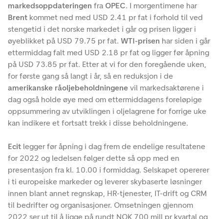
markedsoppdateringen
fra
OPEC
. I morgentimene har
Brent
kommet ned med USD 2.41 pr fat i forhold til ved
stengetid i det norske markedet i går og prisen ligger i
øyeblikket på USD 79.75 pr fat.
WTI-prisen
har siden i går
ettermiddag falt med USD 2.18 pr fat og ligger før åpning
på USD 73.85 pr fat. Etter at vi for den foregående uken,
for første gang så langt i år, så en reduksjon i de
amerikanske råoljebeholdningene
vil markedsaktørene i
dag også holde øye med om ettermiddagens foreløpige
oppsummering av utviklingen i oljelagrene for forrige uke
kan indikere et fortsatt trekk i disse beholdningene.
Ecit
legger før åpning i dag frem de endelige resultatene
for 2022 og ledelsen følger dette så opp med en
presentasjon fra kl. 10.00 i formiddag. Selskapet opererer
i ti europeiske markeder og leverer skybaserte løsninger
innen blant annet regnskap, HR-tjenester, IT-drift og CRM
til bedrifter og organisasjoner. Omsetningen gjennom
2022 ser ut til å ligge på rundt NOK 700 mill pr kvartal og