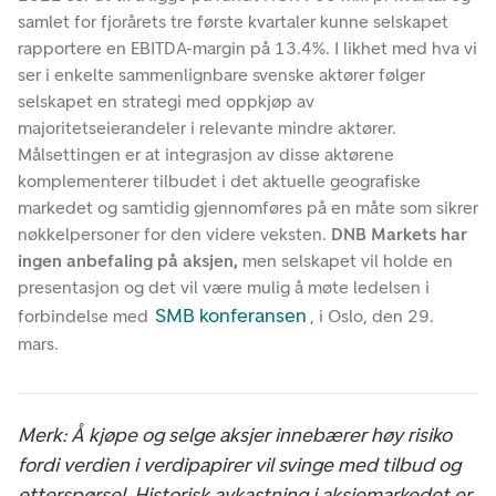
samlet for fjorårets tre første kvartaler kunne selskapet
rapportere en EBITDA-margin på 13.4%. I likhet med hva vi
ser i enkelte sammenlignbare svenske aktører følger
selskapet en strategi med oppkjøp av
majoritetseierandeler i relevante mindre aktører.
Målsettingen er at integrasjon av disse aktørene
komplementerer tilbudet i det aktuelle geografiske
markedet og samtidig gjennomføres på en måte som sikrer
nøkkelpersoner for den videre veksten.
DNB Markets har
ingen anbefaling på aksjen,
men selskapet vil holde en
presentasjon og det vil være mulig å møte ledelsen i
SMB konferansen
forbindelse med
, i Oslo, den 29.
mars.
Merk: Å kjøpe og selge aksjer innebærer høy risiko
fordi verdien i verdipapirer vil svinge med tilbud og
etterspørsel. Historisk avkastning i aksjemarkedet er