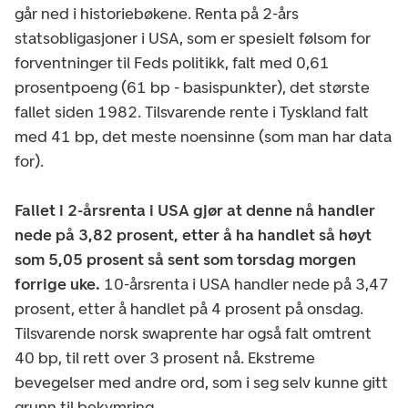
går ned i historiebøkene. Renta på 2-års
statsobligasjoner i USA, som er spesielt følsom for
forventninger til Feds politikk, falt med 0,61
prosentpoeng (61 bp - basispunkter), det største
fallet siden 1982. Tilsvarende rente i Tyskland falt
med 41 bp, det meste noensinne (som man har data
for).
Fallet i 2-årsrenta i USA gjør at denne nå handler
nede på 3,82 prosent, etter å ha handlet så høyt
som 5,05 prosent så sent som torsdag morgen
forrige uke.
10-årsrenta i USA handler nede på 3,47
prosent, etter å handlet på 4 prosent på onsdag.
Tilsvarende norsk swaprente har også falt omtrent
40 bp, til rett over 3 prosent nå. Ekstreme
bevegelser med andre ord, som i seg selv kunne gitt
grunn til bekymring.