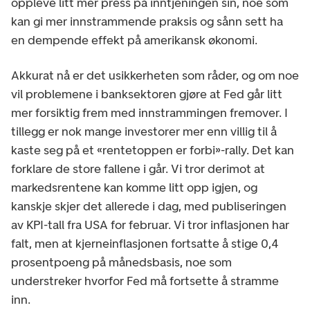
oppleve litt mer press på inntjeningen sin, noe som
kan gi mer innstrammende praksis og sånn sett ha
en dempende effekt på amerikansk økonomi.
Akkurat nå er det usikkerheten som råder, og om noe
vil problemene i banksektoren gjøre at Fed går litt
mer forsiktig frem med innstrammingen fremover. I
tillegg er nok mange investorer mer enn villig til å
kaste seg på et «rentetoppen er forbi»-rally. Det kan
forklare de store fallene i går. Vi tror derimot at
markedsrentene kan komme litt opp igjen, og
kanskje skjer det allerede i dag, med publiseringen
av KPI-tall fra USA for februar. Vi tror inflasjonen har
falt, men at kjerneinflasjonen fortsatte å stige 0,4
prosentpoeng på månedsbasis, noe som
understreker hvorfor Fed må fortsette å stramme
inn.