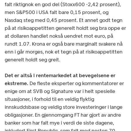
falt riktignok en god del (Stoxx600 -2,42 prosent),
men S&P500 i USA falt bare 0,15 prosent, og
Nasdaq steg med 0,45 prosent. Et annet godt tegn
på at risikoappetitten generelt holdt seg bra oppe er
at dollaren handlet nokså uendret mot euro, på
rundt 1.07. Krona er også bare marginalt svakere nå
enn i går morges, nok et tegn på at risikoappetitten
generelt holdt seg greit.
Det er altså i rentemarkedet at bevegelsene er
ekstreme.
De fleste eksperter og kommentatorer er
enige om at SVB og Signature var i helt spesielle
situasjoner, i forhold til en veldig flyktig
innskuddsbase og veldig store investeringer i lange
obligasjoner. En gjennomgang FT har gjort av andre
banker som har falt mye i verdi de siste dagene,
inkludert First Republic, som falt med nesten 70