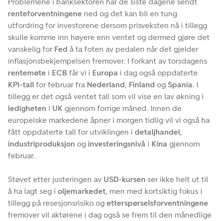
Problemene i banksektoren har de siste dagene sendt
renteforventningene
ned og det kan bli en tung
utfordring for investorene dersom prisveksten nå i tillegg
skulle komme inn høyere enn ventet og dermed gjøre det
vanskelig for
Fed
å ta foten av pedalen når det gjelder
inflasjonsbekjempelsen fremover. I forkant av torsdagens
rentemøte
i
ECB
får vi i
Europa
i dag også oppdaterte
KPI-tall
for februar fra
Nederland
,
Finland
og
Spania
. I
tillegg er det også ventet tall som vil vise en lav økning i
ledigheten
i
UK
gjennom forrige måned. Innen de
europeiske markedene åpner i morgen tidlig vil vi også ha
fått oppdaterte tall for utviklingen i
detaljhandel
,
industriproduksjon
og
investeringsnivå
i
Kina
gjennom
februar.
Støvet etter justeringen av
USD-kursen
ser ikke helt ut til
å ha lagt seg i
oljemarkedet
, men med kortsiktig fokus i
tillegg på resesjonsrisiko og
etterspørselsforventningene
fremover vil aktørene i dag også se frem til den månedlige