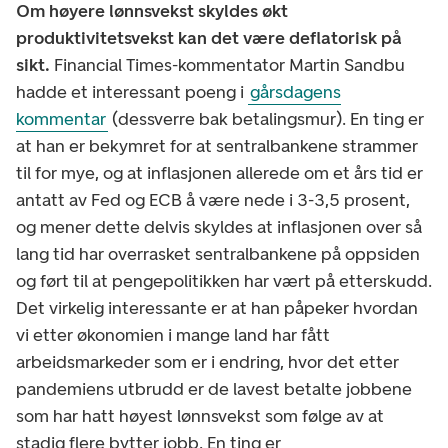
Om høyere lønnsvekst skyldes økt
produktivitetsvekst kan det være deflatorisk på
sikt.
Financial Times-kommentator Martin Sandbu
hadde et interessant poeng i
gårsdagens
kommentar
(dessverre bak betalingsmur). En ting er
at han er bekymret for at sentralbankene strammer
til for mye, og at inflasjonen allerede om et års tid er
antatt av Fed og ECB å være nede i 3-3,5 prosent,
og mener dette delvis skyldes at inflasjonen over så
lang tid har overrasket sentralbankene på oppsiden
og ført til at pengepolitikken har vært på etterskudd.
Det virkelig interessante er at han påpeker hvordan
vi etter økonomien i mange land har fått
arbeidsmarkeder som er i endring, hvor det etter
pandemiens utbrudd er de lavest betalte jobbene
som har hatt høyest lønnsvekst som følge av at
stadig flere bytter jobb. En ting er