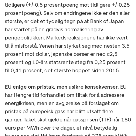
tidligere (+/-0,5 prosentpoeng mot tidligere +/-0,25
prosentpoeng). Selv om endringene ikke er den aller
største, er det et tydelig tegn på at Bank of Japan
har startet på en gradvis normalisering av
pengepolitikken. Markedsreaksjonene har ikke vært
til å misforstå. Yenen har styrket seg med nesten 3,5
prosent mot dollar, japanske børser er ned c2,5
prosent og 10-års statsrente steg fra 0,25 prosent
til 0,41 prosent, det største hoppet siden 2015.
EU enige om pristak, men usikre konsekvenser.
EU
har i lengre tid forhandlet om tiltak for å adressere
energikrisen, men en avgjørelse på forslaget om
pristak på europeisk gass har blitt utsatt flere
ganger. Taket skal gjelde når gassprisen (TTF) når 180
euro per MWh over tre dager, et nivå betydelig
lavere enn det tidligere forslaget på 275 euro MWh