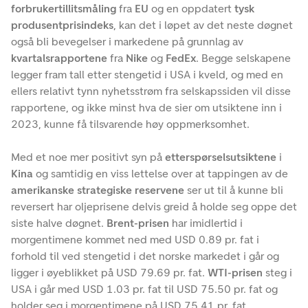
forbrukertillitsmåling
fra
EU
og en oppdatert
tysk
produsentprisindeks
, kan det i løpet av det neste døgnet
også bli bevegelser i markedene på grunnlag av
kvartalsrapportene
fra
Nike
og
FedEx
. Begge selskapene
legger fram tall etter stengetid i USA i kveld, og med en
ellers relativt tynn nyhetsstrøm fra selskapssiden vil disse
rapportene, og ikke minst hva de sier om utsiktene inn i
2023, kunne få tilsvarende høy oppmerksomhet.
Med et noe mer positivt syn på
etterspørselsutsiktene
i
Kina
og samtidig en viss lettelse over at tappingen av de
amerikanske strategiske reservene
ser ut til å kunne bli
reversert har oljeprisene delvis greid å holde seg oppe det
siste halve døgnet.
Brent-prisen
har imidlertid i
morgentimene kommet ned med USD 0.89 pr. fat i
forhold til ved stengetid i det norske markedet i går og
ligger i øyeblikket på USD 79.69 pr. fat.
WTI-prisen
steg i
USA i går med USD 1.03 pr. fat til USD 75.50 pr. fat og
holder seg i morgentimene på USD 75.41 pr. fat.