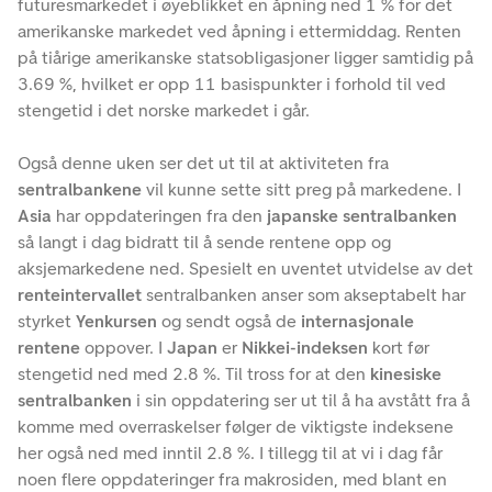
futuresmarkedet i øyeblikket en åpning ned 1 % for det
amerikanske markedet ved åpning i ettermiddag. Renten
på tiårige amerikanske statsobligasjoner ligger samtidig på
3.69 %, hvilket er opp 11 basispunkter i forhold til ved
stengetid i det norske markedet i går.
Også denne uken ser det ut til at aktiviteten fra
sentralbankene
vil kunne sette sitt preg på markedene. I
Asia
har oppdateringen fra den
japanske sentralbanken
så langt i dag bidratt til å sende rentene opp og
aksjemarkedene ned. Spesielt en uventet utvidelse av det
renteintervallet
sentralbanken anser som akseptabelt har
styrket
Yenkursen
og sendt også de
internasjonale
rentene
oppover. I
Japan
er
Nikkei-indeksen
kort før
stengetid ned med 2.8 %. Til tross for at den
kinesiske
sentralbanken
i sin oppdatering ser ut til å ha avstått fra å
komme med overraskelser følger de viktigste indeksene
her også ned med inntil 2.8 %. I tillegg til at vi i dag får
noen flere oppdateringer fra makrosiden, med blant en