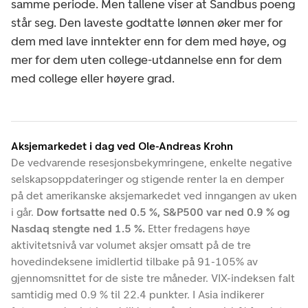
samme periode. Men tallene viser at Sandbus poeng
står seg. Den laveste godtatte lønnen øker mer for
dem med lave inntekter enn for dem med høye, og
mer for dem uten college-utdannelse enn for dem
med college eller høyere grad.
Aksjemarkedet i dag ved Ole-Andreas Krohn
De vedvarende resesjonsbekymringene, enkelte negative
selskapsoppdateringer og stigende renter la en demper
på det amerikanske aksjemarkedet ved inngangen av uken
i går.
Dow fortsatte ned 0.5 %, S&P500 var ned 0.9 % og
Nasdaq stengte ned 1.5 %.
Etter fredagens høye
aktivitetsnivå var volumet aksjer omsatt på de tre
hovedindeksene imidlertid tilbake på 91-105% av
gjennomsnittet for de siste tre måneder. VIX-indeksen falt
samtidig med 0.9 % til 22.4 punkter. I Asia indikerer