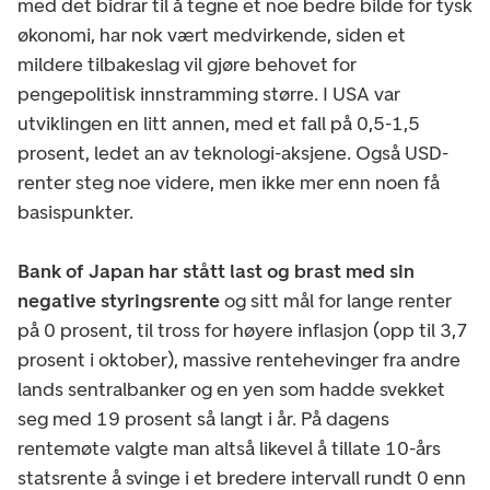
med det bidrar til å tegne et noe bedre bilde for tysk
økonomi, har nok vært medvirkende, siden et
mildere tilbakeslag vil gjøre behovet for
pengepolitisk innstramming større. I USA var
utviklingen en litt annen, med et fall på 0,5-1,5
prosent, ledet an av teknologi-aksjene. Også USD-
renter steg noe videre, men ikke mer enn noen få
basispunkter.
Bank of Japan har stått last og brast med sin
negative styringsrente
og sitt mål for lange renter
på 0 prosent, til tross for høyere inflasjon (opp til 3,7
prosent i oktober), massive rentehevinger fra andre
lands sentralbanker og en yen som hadde svekket
seg med 19 prosent så langt i år. På dagens
rentemøte valgte man altså likevel å tillate 10-års
statsrente å svinge i et bredere intervall rundt 0 enn