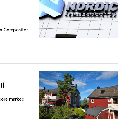
on Composites.
li
igere marked,