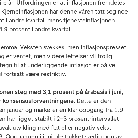
ire år. Utfordringen er at inflasjonen fremdeles
. Kjerneinflasjonen har denne våren tatt seg noe
t i andre kvartal, mens tjenesteinflasjonen
 4,9 prosent i andre kvartal.
ilemma: Veksten svekkes, men inflasjonspresset
ag er ventet, men videre lettelser vil trolig
egn til at underliggende inflasjon er på vei
l fortsatt være restriktiv.
onen steg med 3,1 prosent på årsbasis i juni,
r konsensusforventningene.
Dette er den
den januar og markerer en klar oppgang fra 1,9
n har ligget stabilt i 2–3 prosent-intervallet
 svak utvikling med flat eller negativ vekst
 Oppgangen i juni ble trukket særlig opp av