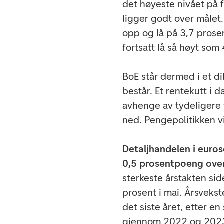
det høyeste nivået på f
ligger godt over målet
opp og lå på 3,7 prosen
fortsatt lå så høyt som
BoE står dermed i et d
består. Et rentekutt i d
avhenge av tydeligere t
ned. Pengepolitikken vi
Detaljhandelen i euros
0,5 prosentpoeng ove
sterkeste årstakten si
prosent i mai. Årsvekste
det siste året, etter en
gjennom 2022 og 2023.