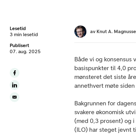
Lesetid
av
Knut A. Magnuss
3 min lesetid
Publisert
07. aug. 2025
Både vi og konsensus v
basispunkter til 4,0 p
mønsteret det siste år
annethvert møte siden 
Bakgrunnen for dagens 
svakere økonomisk utvi
(med 0,3 prosent) og i
(ILO) har steget jevnt t