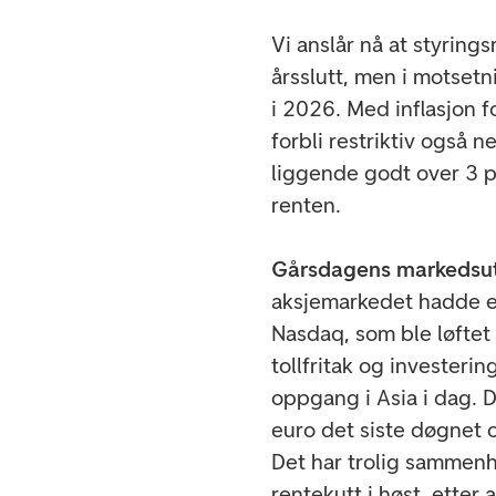
Vi anslår nå at styring
årsslutt, men i motsetn
i 2026. Med inflasjon f
forbli restriktiv også 
liggende godt over 3 p
renten.
Gårsdagens markedsutv
aksjemarkedet hadde e
Nasdaq, som ble løftet
tollfritak og investeri
oppgang i Asia i dag. 
euro det siste døgnet
Det har trolig sammenh
rentekutt i høst, etter