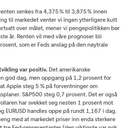
srenten senkes fra 4,375 % til 3,875 % innen
ing til markedet venter vi ingen ytterligere kutt
ortsatt over målet, mener vi pengepolitikken bør
neste år. Renten vil med våre prognoser bli
rosent, som er Feds anslag på den nøytrale
ikling var positiv.
Det amerikanske
n god dag, men oppgang på 1,2 prosent for
 at Apple steg 5 % på forventninger om
ngsplaner. S&P500 steg 0,7 prosent. Det er også
Dollaren har svekket seg nesten 1 prosent mot
 og EURUSD handles oppe på rundt 1,167 i dag.
eng med at markedet priser inn enda sterkere
 at tre Fed-representanter (den viktigste var nok