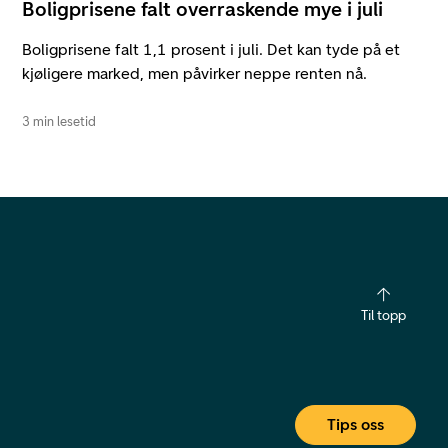
Boligprisene falt overraskende mye i juli
Boligprisene falt 1,1 prosent i juli. Det kan tyde på et
kjøligere marked, men påvirker neppe renten nå.
3 min lesetid
Til topp
Tips oss