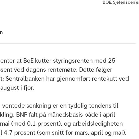
BOE: Sjefen i den 
en
enter at BoE kutter styringsrenten med 25
rosent ved dagens rentemøte. Dette følger
et: Sentralbanken har gjennomført rentekutt ved
august i fjor.
ventede senkning er en tydelig tendens til
kling. BNP falt på månedsbasis både i april
 mai (med 0,1 prosent), og arbeidsledigheten
il 4,7 prosent (som snitt for mars, april og mai),