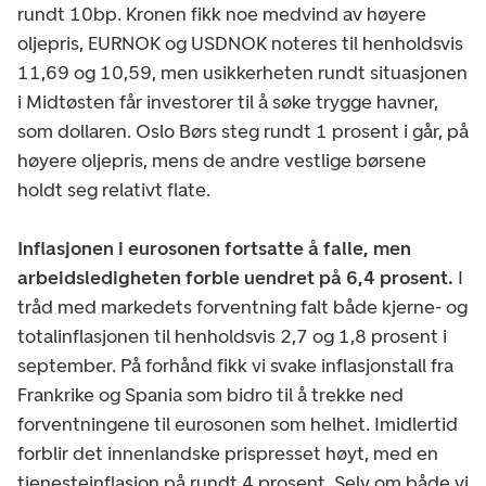
rundt 10bp. Kronen fikk noe medvind av høyere
oljepris, EURNOK og USDNOK noteres til henholdsvis
11,69 og 10,59, men usikkerheten rundt situasjonen
i Midtøsten får investorer til å søke trygge havner,
som dollaren. Oslo Børs steg rundt 1 prosent i går, på
høyere oljepris, mens de andre vestlige børsene
holdt seg relativt flate.
Inflasjonen i eurosonen fortsatte å falle, men
arbeidsledigheten forble uendret på 6,4 prosent.
I
tråd med markedets forventning falt både kjerne- og
totalinflasjonen til henholdsvis 2,7 og 1,8 prosent i
september. På forhånd fikk vi svake inflasjonstall fra
Frankrike og Spania som bidro til å trekke ned
forventningene til eurosonen som helhet. Imidlertid
forblir det innenlandske prispresset høyt, med en
tjenesteinflasjon på rundt 4 prosent. Selv om både vi