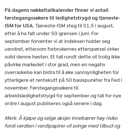
På dagens nøkkeltallkalender finner vi antall
førstegangssøkere til ledighetstrygd og tjeneste-
ISM for USA.
Tjeneste-ISM steg til 51,5 i august,
etter å ha falt under 50-grensen i juni. For
september forventer vi at indeksen holder seg
uendret, ettersom forbrukernes etterspørsel virker
solid denne høsten. Et tall rundt dette vil trolig ikke
påvirke markedet i stor grad, men en negativ
overraskelse kan bidra til å øke sannsynligheten for
ytterligere et rentekutt på 50 basispunkter fra Fed i
november. Førstegangssøkere til
arbeidsledighetstrygd for september og tall for nye
ordre i august publiseres også senere i dag.
Merk: Å kjøpe og selge aksjer innebærer høy risiko
fordi verdien i verdipapirer vil svinge med tilbud og