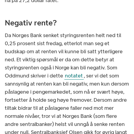
nå på 27,2 dollar fatet.
Negativ rente?
Da Norges Bank senket styringsrenten helt ned til
0,25 prosent sist fredag, etterlot man seg et
budskap om at renten vil kunne bli satt ytterligere
ned. Et viktig spørsmål er da om dette betyr at
styringsrenten også i Norge kan bli negativ. Som
Oddmund skriver i dette
notatet
, ser vi det som
sannsynlig at renten kan bli negativ, men kun dersom
påslagene i pengemarkedet, som nå er svært høye,
fortsetter å holde seg høye fremover. Dersom andre
tiltak bidrar til at påslagene faller ned mot mer
normale nivåer, tror vi at Norges Bank (som flere
andre sentralbanker) helst vil unngå å senke renten
under null. Sentralbanksjef Olsen gikk for øvrig langt