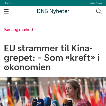
Fredag 7. aug.
DNB Nyheter
Børs og marked
EU strammer til Kina-
grepet: – Som «kreft» i
økonomien