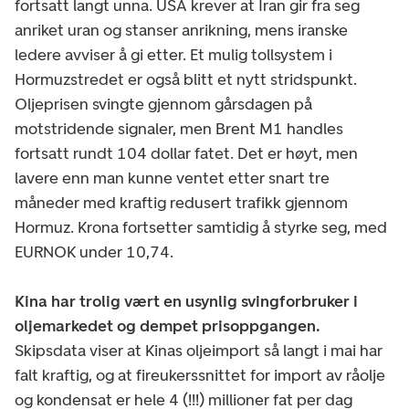
fortsatt langt unna. USA krever at Iran gir fra seg
anriket uran og stanser anrikning, mens iranske
ledere avviser å gi etter. Et mulig tollsystem i
Hormuzstredet er også blitt et nytt stridspunkt.
Oljeprisen svingte gjennom gårsdagen på
motstridende signaler, men Brent M1 handles
fortsatt rundt 104 dollar fatet. Det er høyt, men
lavere enn man kunne ventet etter snart tre
måneder med kraftig redusert trafikk gjennom
Hormuz. Krona fortsetter samtidig å styrke seg, med
EURNOK under 10,74.
Kina har trolig vært en usynlig svingforbruker i
oljemarkedet og dempet prisoppgangen.
Skipsdata viser at Kinas oljeimport så langt i mai har
falt kraftig, og at fireukerssnittet for import av råolje
og kondensat er hele 4 (!!!) millioner fat per dag