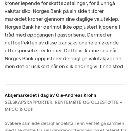
kroner løpende for skattebetalinger, for å unngå
valutarisiko. Norges Bank på sin side tilfører
markedet kroner gjennom sine daglige valutakjøp.
Norges Bank har derimot ikke oppjustert kjøpene i
tråd med oppgangen i gassprisene. Dermed er
nettoeffekten av disse transaksjonene en økende
etterspørsel etter kroner. Dette vil kunne snu når
Norges Bank oppjusterer de daglige valutakjøpene,
men det er usikkert når en slik endring vil finne sted
Aksjemarkedet i dag av Ole-Andreas Krohn
SELSKAPSRAPPORTER, RENTEMØTE OG OLJESTØTTE –
MPCC & ODF
Svakere samlede detaljhandelstall enn ventet ga sammen
med lite støtte fra selskapsrapporteringen og et referat fra