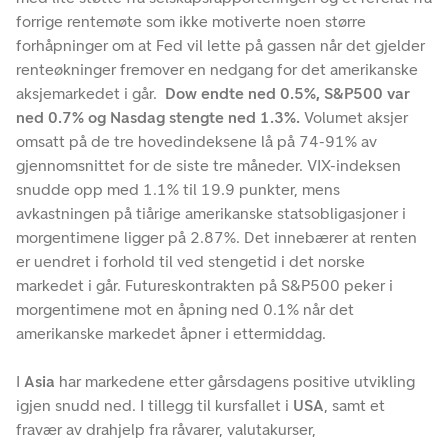
forrige rentemøte som ikke motiverte noen større
forhåpninger om at Fed vil lette på gassen når det gjelder
renteøkninger fremover en nedgang for det amerikanske
aksjemarkedet i går.
Dow endte ned 0.5%, S&P500 var
ned 0.7% og Nasdag stengte ned 1.3%.
Volumet aksjer
omsatt på de tre hovedindeksene lå på 74-91% av
gjennomsnittet for de siste tre måneder. VIX-indeksen
snudde opp med 1.1% til 19.9 punkter, mens
avkastningen på tiårige amerikanske statsobligasjoner i
morgentimene ligger på 2.87%. Det innebærer at renten
er uendret i forhold til ved stengetid i det norske
markedet i går. Futureskontrakten på S&P500 peker i
morgentimene mot en åpning ned 0.1% når det
amerikanske markedet åpner i ettermiddag.
I
Asia
har markedene etter gårsdagens positive utvikling
igjen snudd ned. I tillegg til kursfallet i
USA
, samt et
fravær av drahjelp fra råvarer, valutakurser,