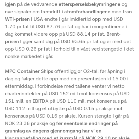
igjen på de vedvarende
etterspørselsbekymringene
og
nye signaler om fremdrift i
atomforhandlingene
med
Iran
.
WTI-prisen
i
USA
endte i går imidlertid opp med USD
1.70 pr fat til USD 87.76 pr fat og har i morgentimene i
dag kommet videre opp på USD 88.14 pr fat.
Brent-
prisen
ligger samtidig på USD 93.65 pr fat og er med det
opp USD 0.26 pr fat i forhold til nivået ved stengetid i det
norske markedet i går.
MPC Container Ships
offentliggjør Q2-tall før åpning i
dag og følger dette opp med en presentasjon kl 15.00 i
ettermiddag. I forbindelse med tallene venter vi netto
charterinntekter på USD 152 mill mot konsensus på USD
151 mill, en EBITDA på USD 110 mill mot konsensus på
USD 112 mill og et utbytte på USD 0.15 pr aksje mot
konsensus på USD 0.16 pr aksje. Kursen stengte i går på
NOK 23.36 pr aksje og
før eventuelle endringer på
grunnlag av dagens gjennomgang har vi en
kjøpsanbefaling med et kursmål på NOK 29.10 pr aksje.