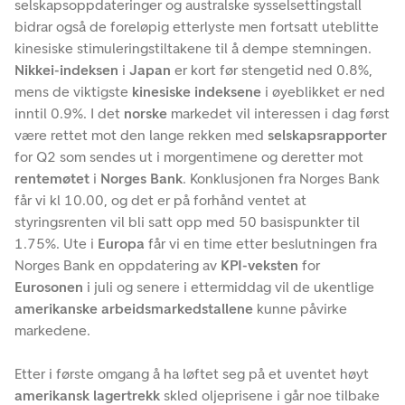
selskapsoppdateringer og australske sysselsettingstall
bidrar også de foreløpig etterlyste men fortsatt uteblitte
kinesiske stimuleringstiltakene til å dempe stemningen.
Nikkei-indeksen
i
Japan
er kort før stengetid ned 0.8%,
mens de viktigste
kinesiske indeksene
i øyeblikket er ned
inntil 0.9%. I det
norske
markedet vil interessen i dag først
være rettet mot den lange rekken med
selskapsrapporter
for Q2 som sendes ut i morgentimene og deretter mot
rentemøtet
i
Norges Bank
. Konklusjonen fra Norges Bank
får vi kl 10.00, og det er på forhånd ventet at
styringsrenten vil bli satt opp med 50 basispunkter til
1.75%. Ute i
Europa
får vi en time etter beslutningen fra
Norges Bank en oppdatering av
KPI-veksten
for
Eurosonen
i juli og senere i ettermiddag vil de ukentlige
amerikanske arbeidsmarkedstallene
kunne påvirke
markedene.
Etter i første omgang å ha løftet seg på et uventet høyt
amerikansk lagertrekk
skled oljeprisene i går noe tilbake