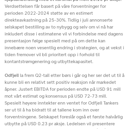
Verdsettelsen får basert på våre forventninger for
perioden 2022-2024 støtte av en estimert
direkteavkastning på 25-30%. Tidlig i juli annonserte
selskapet bestilling av to nybygg og selv om vi nå har
inkludert disse i estimatene vil vi forbindelse med dagens
presentasjon følge spesielt med på om dette kan
innebære noen vesentlig endring i strategien, og at vekst i
tiden fremover vil bli prioritert opp i forhold til
kontantstrømgenering og utbyttekapasitet.
Odfjell
la frem Q2-tall etter børs i går og her ser det ut til å
kunne bli en relativt sett positiv reaksjon når markedet
åpner. Justert EBITDA for perioden endte på USD 91 mill
mot vårt estimat og konsensus på USD 72-73 mill.
Spesielt høyere inntekter enn ventet for Odfjell Tankers
ser ut til å ha bidratt til at tallene kom inn over
forventningene. Selskapet foreslår også et første halvårlig
utbytte på USD 0.23 pr aksje. Ledelsen vil presentere