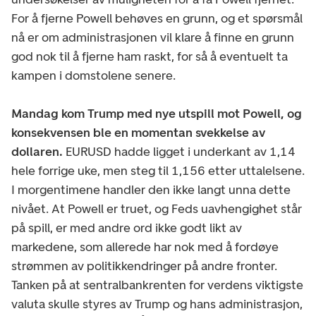
For å fjerne Powell behøves en grunn, og et spørsmål
nå er om administrasjonen vil klare å finne en grunn
god nok til å fjerne ham raskt, for så å eventuelt ta
kampen i domstolene senere.
Mandag kom Trump med nye utspill mot Powell, og
konsekvensen ble en momentan svekkelse av
dollaren.
EURUSD hadde ligget i underkant av 1,14
hele forrige uke, men steg til 1,156 etter uttalelsene.
I morgentimene handler den ikke langt unna dette
nivået. At Powell er truet, og Feds uavhengighet står
på spill, er med andre ord ikke godt likt av
markedene, som allerede har nok med å fordøye
strømmen av politikkendringer på andre fronter.
Tanken på at sentralbankrenten for verdens viktigste
valuta skulle styres av Trump og hans administrasjon,