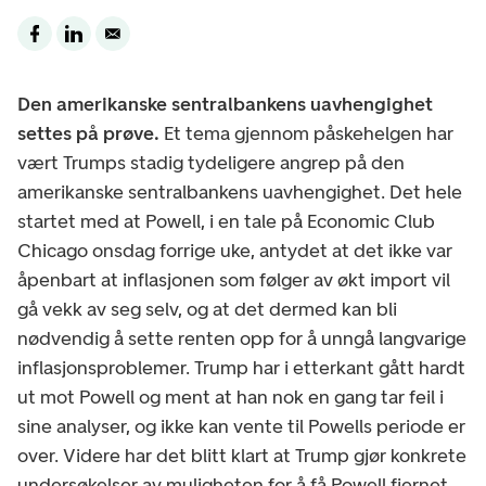
Den amerikanske sentralbankens uavhengighet
settes på prøve.
Et tema gjennom påskehelgen har
vært Trumps stadig tydeligere angrep på den
amerikanske sentralbankens uavhengighet. Det hele
startet med at Powell, i en tale på Economic Club
Chicago onsdag forrige uke, antydet at det ikke var
åpenbart at inflasjonen som følger av økt import vil
gå vekk av seg selv, og at det dermed kan bli
nødvendig å sette renten opp for å unngå langvarige
inflasjonsproblemer. Trump har i etterkant gått hardt
ut mot Powell og ment at han nok en gang tar feil i
sine analyser, og ikke kan vente til Powells periode er
over. Videre har det blitt klart at Trump gjør konkrete
undersøkelser av muligheten for å få Powell fjernet.