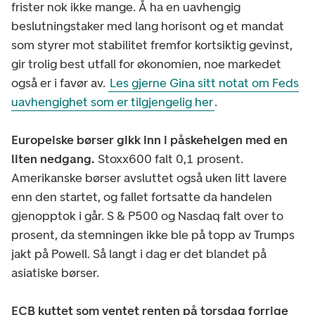
frister nok ikke mange. Å ha en uavhengig
beslutningstaker med lang horisont og et mandat
som styrer mot stabilitet fremfor kortsiktig gevinst,
gir trolig best utfall for økonomien, noe markedet
også er i favør av.
Les gjerne Gina sitt notat om Feds
uavhengighet som er tilgjengelig her
.
Europeiske børser gikk inn i påskehelgen med en
liten nedgang.
Stoxx600 falt 0,1 prosent.
Amerikanske børser avsluttet også uken litt lavere
enn den startet, og fallet fortsatte da handelen
gjenopptok i går. S & P500 og Nasdaq falt over to
prosent, da stemningen ikke ble på topp av Trumps
jakt på Powell. Så langt i dag er det blandet på
asiatiske børser.
ECB kuttet som ventet renten på torsdag forrige