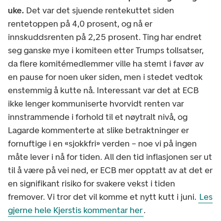
uke.
Det var det sjuende rentekuttet siden
rentetoppen på 4,0 prosent, og nå er
innskuddsrenten på 2,25 prosent. Ting har endret
seg ganske mye i komiteen etter Trumps tollsatser,
da flere komitémedlemmer ville ha stemt i favør av
en pause for noen uker siden, men i stedet vedtok
enstemmig å kutte nå. Interessant var det at ECB
ikke lenger kommuniserte hvorvidt renten var
innstrammende i forhold til et nøytralt nivå, og
Lagarde kommenterte at slike betraktninger er
fornuftige i en «sjokkfri» verden – noe vi på ingen
måte lever i nå for tiden. All den tid inflasjonen ser ut
til å være på vei ned, er ECB mer opptatt av at det er
en signifikant risiko for svakere vekst i tiden
fremover. Vi tror det vil komme et nytt kutt i juni.
Les
gjerne hele Kjerstis kommentar her
.