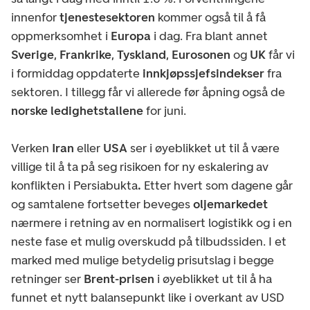
innenfor
tjenestesektoren
kommer også til å få
oppmerksomhet i
Europa
i dag. Fra blant annet
Sverige
,
Frankrike
,
Tyskland
,
Eurosonen
og
UK
får vi
i formiddag oppdaterte
innkjøpssjefsindekser
fra
sektoren. I tillegg får vi allerede før åpning også de
norske ledighetstallene
for juni.
Verken
Iran
eller
USA
ser i øyeblikket ut til å være
villige til å ta på seg risikoen for ny eskalering av
konflikten i Persiabukta
.
Etter hvert som dagene går
og samtalene fortsetter beveges
oljemarkedet
nærmere i retning av en normalisert logistikk og i en
neste fase et mulig overskudd på tilbudssiden. I et
marked med mulige betydelig prisutslag i begge
retninger ser
Brent-prisen
i øyeblikket ut til å ha
funnet et nytt balansepunkt like i overkant av USD