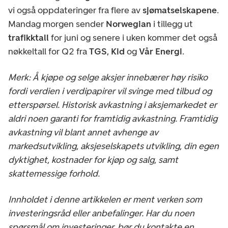
vi også oppdateringer fra flere av
sjømatselskapene
.
Mandag morgen sender
Norwegian
i tillegg ut
trafikktall
for juni og senere i uken kommer det også
nøkkeltall for Q2 fra
TGS
,
Kid
og
Vår Energi
.
Merk: Å kjøpe og selge aksjer innebærer høy risiko
fordi verdien i verdipapirer vil svinge med tilbud og
etterspørsel. Historisk avkastning i aksjemarkedet er
aldri noen garanti for framtidig avkastning. Framtidig
avkastning vil blant annet avhenge av
markedsutvikling, aksjeselskapets utvikling, din egen
dyktighet, kostnader for kjøp og salg, samt
skattemessige forhold.
Innholdet i denne artikkelen er ment verken som
investeringsråd eller anbefalinger. Har du noen
spørsmål om investeringer, bør du kontakte en