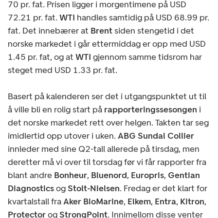
70 pr. fat. Prisen ligger i morgentimene på USD
72.21 pr. fat.
WTI
handles samtidig på USD 68.99 pr.
fat. Det innebærer at
Brent
siden stengetid i det
norske markedet i går ettermiddag er opp med USD
1.45 pr. fat, og at
WTI
gjennom samme tidsrom har
steget med USD 1.33 pr. fat.
Basert på kalenderen ser det i utgangspunktet ut til
å ville bli en rolig start på
rapporteringssesongen
i
det norske markedet rett over helgen. Takten tar seg
imidlertid opp utover i uken.
ABG Sundal Collier
innleder med sine Q2-tall allerede på tirsdag, men
deretter må vi over til torsdag før vi får rapporter fra
blant andre
Bonheur
,
Bluenord
,
Europris
,
Gentian
Diagnostics
og
Stolt-Nielsen
. Fredag er det klart for
kvartalstall fra
Aker BioMarine
,
Elkem
,
Entra
,
Kitron
,
Protector
og
StrongPoint
. Innimellom disse venter