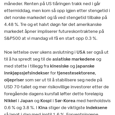
måneder. Renten på US tiåringen trakk ned i går
ettermiddag, men kom så opp igjen etter stengetid i
det norske markedet og lå ved stengetid tilbake på
4.48 %. Tre og et halvt døgn før det amerikanske
markedet åpner impliserer futureskontraktene på
S&P500 at vi mandag vil få en start opp 0.3 %.
Noe lettelse over ukens avslutning i
USA
ser også ut
til å ha spredt seg til de
asiatiske markedene
og
med støtte i tillegg fra
kinesiske
og
japanske
innkjøpssjefsindekser
for
tjenestesektorene
,
oljepriser
som ser ut til å stabilisere seg nede på
USD 70-tallet og mer risikovillige investorer etter de
foregående dagens kursfall løfter dette foreløpig
Nikkei
i
Japan
og
Kospi
i
Sør-Korea
med henholdsvis
0.6 % og 3.8 %. I
Kina
stiger de viktigste
indeksene
så langt i dag med inntil 1.6 %. Forventningene