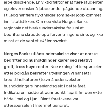
arbeidssøkende. En viktig faktor er at flere studenter
og elever ønsker å jobbe under pågående utdanning.
I tillegg har flere flyktninger som søker jobb kommet
inn i statistikken. Om noe viste Norges Banks
regionale nettverksundersøkelse fra juni at
bedriftene skrudde opp forventningene sine, og ikke
minst at de ventet
økt
lønnsvekst.
Norges Banks utlånsundersøkelse viser at norske
bedrifter og husholdninger klarer seg relativt
greit, tross høye renter
. Noe økning i etterspørselen
etter boliglån bekrefter utviklingen vi har sett i
kredittindikatoren (tolvmånedersveksten i
husholdningers innenlandsgjeld) dette året.
Indikatoren nådde et bunnpunkt i april, før den økte
både i mai og i juni. Blant foretakene var
etterspørselen tilnærmet uendret.