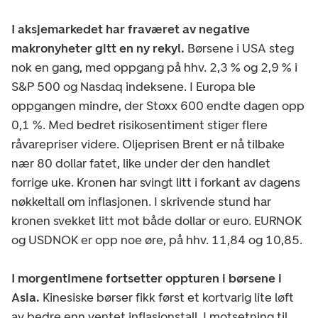
I aksjemarkedet har fraværet av negative
makronyheter gitt en ny rekyl.
Børsene i USA steg
nok en gang, med oppgang på hhv. 2,3 % og 2,9 % i
S&P 500 og Nasdaq indeksene. I Europa ble
oppgangen mindre, der Stoxx 600 endte dagen opp
0,1 %. Med bedret risikosentiment stiger flere
råvarepriser videre. Oljeprisen Brent er nå tilbake
nær 80 dollar fatet, like under der den handlet
forrige uke. Kronen har svingt litt i forkant av dagens
nøkkeltall om inflasjonen. I skrivende stund har
kronen svekket litt mot både dollar or euro. EURNOK
og USDNOK er opp noe øre, på hhv. 11,84 og 10,85.
I morgentimene fortsetter oppturen i børsene i
Asia.
Kinesiske børser fikk først et kortvarig lite løft
av bedre enn ventet inflasjonstall. I motsetning til