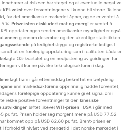
e innebærer at risikoen har steget og at eventuelle negative
sk
KPI-vekst
over forventningene vil kunne bli større. Tallene
tid, før det amerikanske markedet åpner, og de er ventet å
6.5 %.
Prisveksten ekskludert mat og energi
er ventet å
ed KPI-oppdateringen sender amerikanske myndigheter også
allønnen
gjennom desember og den ukentlige statistikken
egangssøkende
på ledighetstrygd og
registrerte ledige
. I
h
sendt ut en foreløpig oppdatering som i realiteten både er
bakelagte Q3-kvartalet og en nedjustering av guidingen for
ringen vil kunne påvirke teknologisektoren i dag.
llene
lagt fram i går ettermiddag bekreftet en betydelig
ingene
enn markedsaktørene opprinnelig hadde forventet,
rsdagens foreløpige oppdatering kunne gi et signal om i
rste rekke positive forventninger til den
kinesiske
lsutviklingen
løftet likevel
WTI-prisen
i
USA
i går med
.55 pr. fat. Prisen holder seg morgentimene på USD 77.52
har kommet opp på USD 82.80 pr. fat. Brent-prisen er
i forhold til nivået ved stengetid i det norske markedet i