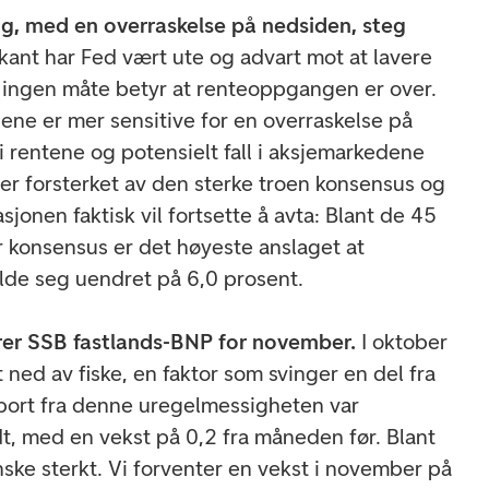
ing, med en overraskelse på nedsiden, steg
rkant har Fed vært ute og advart mot at lavere
å ingen måte betyr at renteoppgangen er over.
ene er mer sensitive for en overraskelse på
 rentene og potensielt fall i aksjemarkedene
 er forsterket av den sterke troen konsensus og
sjonen faktisk vil fortsette å avta: Blant de 45
 konsensus er det høyeste anslaget at
holde seg uendret på 6,0 prosent.
rer SSB fastlands-BNP for november.
I oktober
t ned av fiske, en faktor som svinger en del fra
bort fra denne uregelmessigheten var
t, med en vekst på 0,2 fra måneden før. Blant
nske sterkt. Vi forventer en vekst i november på