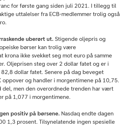
ranc for første gang siden juli 2021. I tillegg til
kaktige uttalelser fra ECB-medlemmer trolig også
ro.
raskende uberørt ut.
Stigende oljepris og
ropeiske børser kan trolig være
r at krona ikke svekket seg mot euro på samme
. Oljeprisen steg over 2 dollar fatet og er i
 82,8 dollar fatet. Senere på dag beveget
 oppover og handler i morgentimene på 10,75.
 del, men den overordnede trenden har vært
r på 1,077 i morgentimene.
ngen positiv på børsene.
Nasdaq endte dagen
0 1,3 prosent. Tilsynelatende ingen spesielle