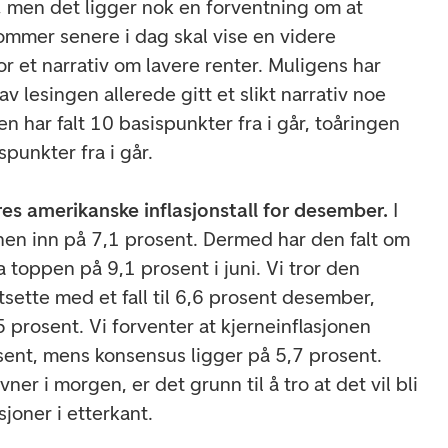
 men det ligger nok en forventning om at
kommer senere i dag skal vise en videre
r et narrativ om lavere renter. Muligens har
av lesingen allerede gitt et slikt narrativ noe
n har falt 10 basispunkter fra i går, toåringen
punkter fra i går.
es amerikanske inflasjonstall for desember.
I
en inn på 7,1 prosent. Dermed har den falt om
 toppen på 9,1 prosent i juni. Vi tror den
rtsette med et fall til 6,6 prosent desember,
 prosent. Vi forventer at kjerneinflasjonen
ent, mens konsensus ligger på 5,7 prosent.
ner i morgen, er det grunn til å tro at det vil bli
oner i etterkant.