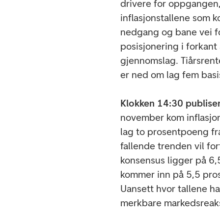
drivere for oppgangen,
inflasjonstallene som 
nedgang og bane vei fo
posisjonering i forkant 
gjennomslag. Tiårsrente
er ned om lag fem basis
Klokken 14:30 publiser
november kom inflasjon
lag to prosentpoeng fra
fallende trenden vil fo
konsensus ligger på 6,5
kommer inn på 5,5 pros
Uansett hvor tallene hav
merkbare markedsreaksj