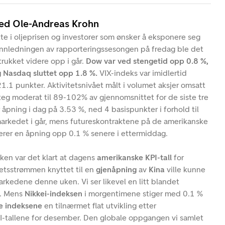
ved Ole-Andreas Krohn
øtte i oljeprisen og investorer som ønsker å eksponere seg
 innledningen av rapporteringssesongen på fredag ble det
rukket videre opp i går.
Dow var ved stengetid opp 0.8 %,
 Nasdaq sluttet opp 1.8 %.
VIX-indeks var imidlertid
1.1 punkter. Aktivitetsnivået målt i volumet aksjer omsatt
eg moderat til 89-102% av gjennomsnittet for de siste tre
 åpning i dag på 3.53 %, ned 4 basispunkter i forhold til
markedet i går, mens futureskontraktene på de amerikanske
kerer en åpning opp 0.1 % senere i ettermiddag.
ken var det klart at dagens
amerikanske KPI-tall
for
sstrømmen knyttet til en
gjenåpning
av
Kina
ville kunne
markedene denne uken. Vi ser likevel en litt blandet
g. Mens
Nikkei-indeksen
i morgentimene stiger med 0.1 %
ke indeksene
en tilnærmet flat utvikling etter
I-tallene for desember. Den globale oppgangen vi samlet