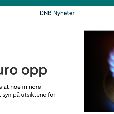
DNB Nyheter
uro opp
es at noe mindre
t syn på utsiktene for