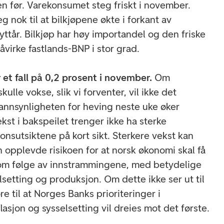
n før. Varekonsumet steg friskt i november.
g nok til at bilkjøpene økte i forkant av
ttår. Bilkjøp har høy importandel og den friske
påvirke fastlands-BNP i stor grad.
et fall på 0,2 prosent i november.
Om
kulle vokse, slik vi forventer, vil ikke det
annsynligheten for heving neste uke øker
ekst i bakspeilet trenger ikke ha sterke
jonsutsiktene på kort sikt. Sterkere vekst kan
 opplevde risikoen for at norsk økonomi skal få
 som følge av innstrammingene, med betydelige
setting og produksjon. Om dette ikke ser ut til
føre til at Norges Banks prioriteringer i
asjon og sysselsetting vil dreies mot det første.