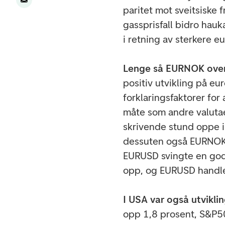
paritet mot sveitsiske f
gassprisfall bidro hau
i retning av sterkere eu
Lenge så EURNOK over
positiv utvikling på eu
forklaringsfaktorer fo
måte som andre valutaer
skrivende stund oppe i
dessuten også EURNOK
EURUSD svingte en god
opp, og EURUSD handle
I USA var også utvikli
opp 1,8 prosent, S&P50