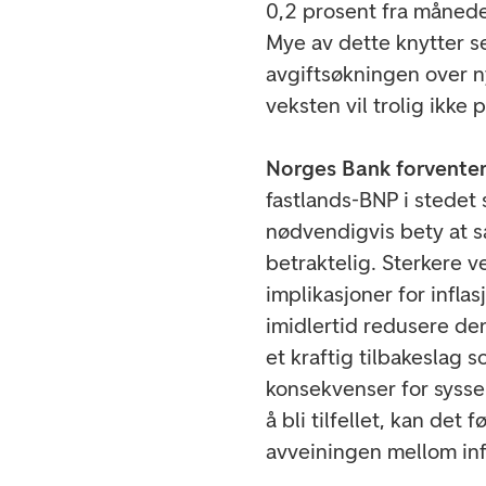
0,2 prosent fra månede
Mye av dette knytter se
avgiftsøkningen over ny
veksten vil trolig ikke 
Norges Bank forventer 
fastlands-BNP i stedet s
nødvendigvis bety at s
betraktelig. Sterkere v
implikasjoner for inflas
imidlertid redusere den
et kraftig tilbakeslag
konsekvenser for syssel
å bli tilfellet, kan det 
avveiningen mellom infl