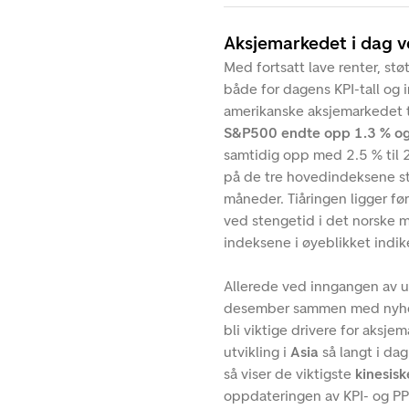
Aksjemarkedet i dag 
Med fortsatt lave renter, st
både for dagens KPI-tall og
amerikanske aksjemarkedet t
S&P500 endte opp 1.3 % og
samtidig opp med 2.5 % til 2
på de tre hovedindeksene st
måneder. Tiåringen ligger før
ved stengetid i det norske 
indeksene i øyeblikket indi
Allerede ved inngangen av u
desember sammen med nyhet
bli viktige drivere for aksje
utvikling i
Asia
så langt i da
så viser de viktigste
kinesis
oppdateringen av KPI- og PP