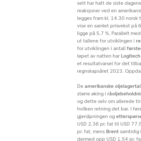
sett har hatt de siste dagen
reaksjoner ved en amerikan
legges fram kl. 14.30 norsk 
vise en samlet prisvekst på 
ligge på 5.7 %. Parallelt m
ut tallene for utviklingen i
re
for utviklingen i antall
først
løpet av natten har
Logitec
et resultatvarsel for det til
regnskapsåret 2023. Oppdate
De
amerikanske oljelagerta
større øking i
råoljebeholdn
og dette selv om allerede ti
hvilken retning det bar. I fø
gjenåpningen og
etterspørse
USD 2.36 pr. fat til USD 77
pr. fat, mens
Brent
samtidig 
dermed opp USD 1.54 pr. fat 