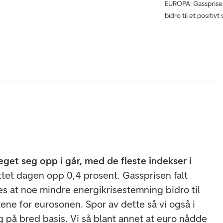
EUROPA: Gassprisen
bidro til et positiv
get seg opp i går, med de fleste indekser i
ttet dagen opp 0,4 prosent. Gassprisen falt
es at noe mindre energikrisestemning bidro til
ktene for eurosonen. Spor av dette så vi også i
g på bred basis. Vi så blant annet at euro nådde