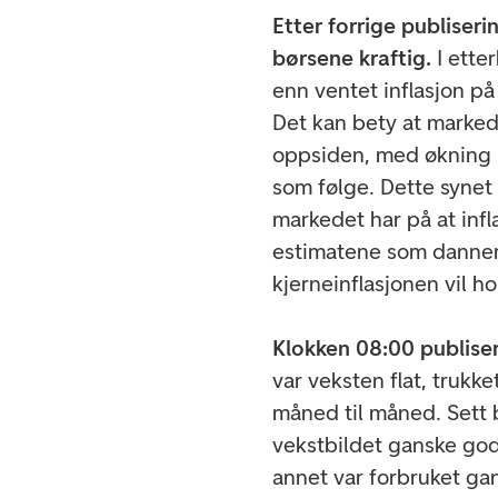
Etter forrige publiser
børsene kraftig.
I ette
enn ventet inflasjon p
Det kan bety at marked
oppsiden, med økning i
som følge. Dette synet
markedet har på at infla
estimatene som danner
kjerneinflasjonen vil 
Klokken 08:00 publise
var veksten flat, trukke
måned til måned. Sett 
vekstbildet ganske god
annet var forbruket ga