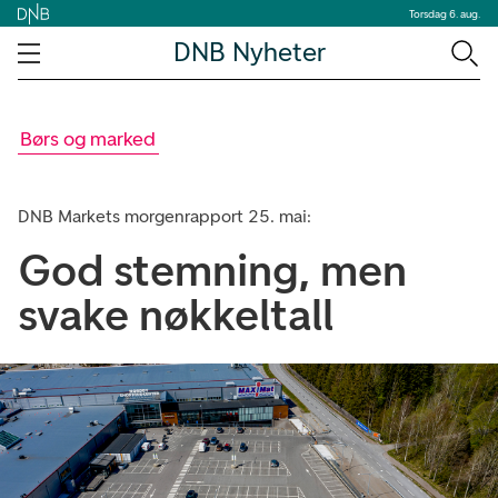
Torsdag 6. aug.
DNB Nyheter
Børs og marked
DNB Markets morgenrapport 25. mai:
God stemning, men
svake nøkkeltall