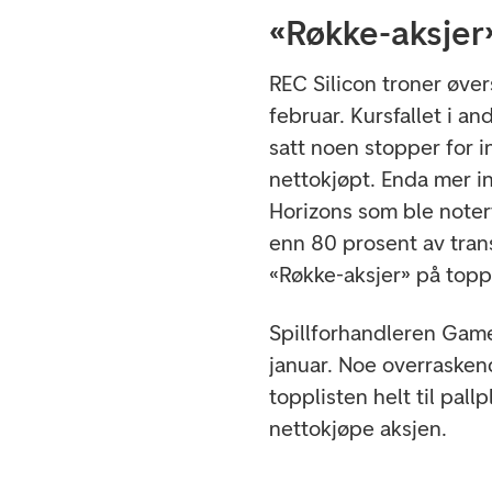
«Røkke-aksjer
REC Silicon troner øve
februar. Kursfallet i an
satt noen stopper for i
nettokjøpt. Enda mer in
Horizons som ble noter
enn 80 prosent av trans
«Røkke-aksjer» på topp
Spillforhandleren Game
januar. Noe overrasken
topplisten helt til pall
nettokjøpe aksjen.