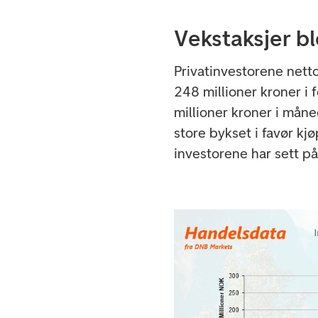
Vekstaksjer bl
Privatinvestorene nett
248 millioner kroner i 
millioner kroner i mån
store bykset i favør kjø
investorene har sett på