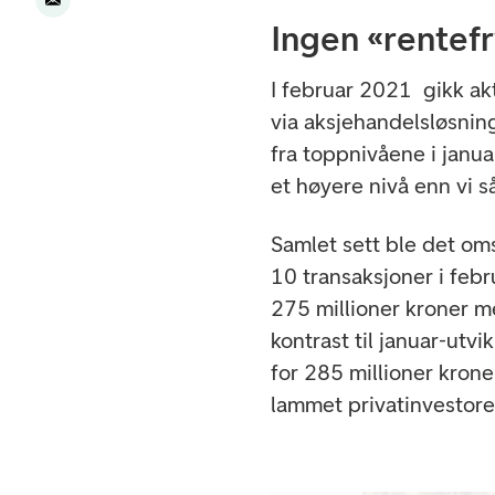
Ingen «rentef
I februar 2021 gikk ak
via aksjehandelsløsnin
fra toppnivåene i janua
et høyere nivå enn vi s
Samlet sett ble det oms
10 transaksjoner i febru
275 millioner kroner me
kontrast til januar-utv
for 285 millioner kroner
lammet privatinvestoren