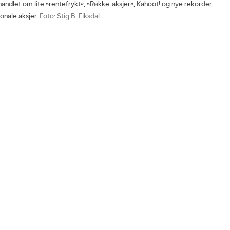
ndlet om lite «rentefrykt», «Røkke-aksjer», Kahoot! og nye rekorder
jonale aksjer.
Foto: Stig B. Fiksdal