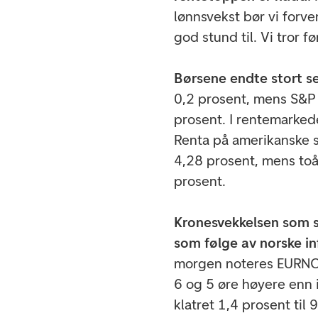
lønnsvekst bør vi forve
god stund til. Vi tror f
Børsene endte stort set
0,2 prosent, mens S&P
prosent. I rentemarked
Renta på amerikanske st
4,28 prosent, mens toår
prosent.
Kronesvekkelsen som s
som følge av norske inf
morgen
noteres
EURNO
6 og 5 øre høyere enn 
klatret 1,4 prosent til 