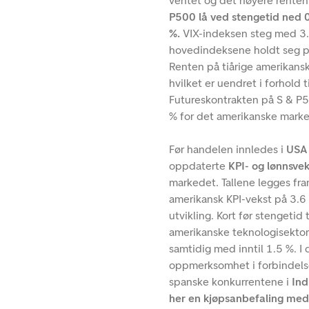
ventet og det høyere renten
P500 lå ved stengetid ned 
%.
VIX-indeksen steg med 3.1
hovedindeksene holdt seg på
Renten på tiårige amerikansk
hvilket er uendret i forhold 
Futureskontrakten på S & P50
% for det amerikanske marke
Før handelen innledes i
USA
oppdaterte
KPI- og lønnsvek
markedet. Tallene legges fra
amerikansk KPI-vekst på 3.6 
utvikling. Kort før stengetid
amerikanske teknologisekto
samtidig med inntil 1.5 %. I
oppmerksomhet i forbindelse 
spanske konkurrentene i
Ind
her en kjøpsanbefaling med 