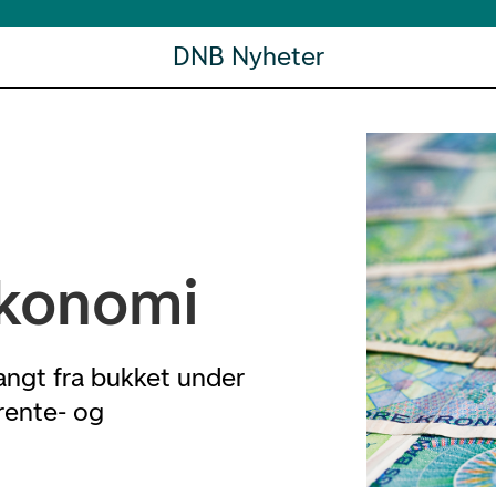
DNB Nyheter
økonomi
angt fra bukket under
rente- og