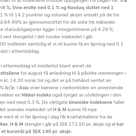
ivået til at indeksene snudde oppgangen fra dagen før.
S &
0.6 %, Dow endte ned 0.1 % og Nasdaq sluttet ned 1
 % til 14.2 punkter og volumet aksjer omsatt på de tre
 84-89% av gjennomsnittet for de siste tre måneder.
e statsobligasjoner ligger i morgentimene på 4.29 %,
til ved stengetid i det norske markedet i går.
0 indikerer samtidig at vi vil kunne få en åpning ned 0.1
det i ettermiddag.
i ettermiddag vil imidlertid blant annet de
sttallene
for august få anledning til å påvirke stemningen i
m kl. 14.30 norsk tid og det er på forhånd ventet en
% år/år. I
Asia
viser børsene i mellomtiden en avventende
 trekker en
Nikkei-indeks
også tynget av utviklingen i den
ren ned med 0.3 %. De viktigste
kinesiske indeksene
faller
 det svenske markedet vil
H & M
kunne få mye
med at vi før åpning i dag får kvartalstallene fra de
itex
.
H & M
stengte i går på SEK 172.50 pr. aksje og
vi har
et kursmål på SEK 190 pr. aksje.