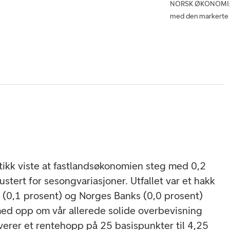
NORSK ØKONOMI: No
med den markerte o
ikk viste at fastlandsøkonomien steg med 0,2
, justert for sesongvariasjoner. Utfallet var et hakk
 (0,1 prosent) og Norges Banks (0,0 prosent)
med opp om vår allerede solide overbevisning
verer et rentehopp på 25 basispunkter til 4,25