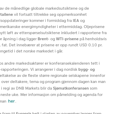
v de månedlige globale markedsutsiktene og de
tallene
vil fortsatt tiltrekke seg oppmerksomhet
dsoppdateringer kommer i formiddag fra
IEA
og
 amerikanske energimyndigheter i ettermiddag. Oljeprisene
nytt løft av etterspørselsutsiktene inkludert i rapportene fra
r åpning i dag ligger
Brent-
og
WTI-prisene
på henholdsvis
fat. Det innebærer at prisene er opp rundt USD 0.10 pr.
tengetid i det norske markedet i går.
s andre markedsaktører er konferansekalenderen tett i
apporteringen. Vi arrangerer i dag nordisk
bygg- og
ltakelse av de fleste større regionale selskapene innenfor
ikt over deltakere, tema og program gjennom dagen kan man
 i regi av DNB Markets blir da
Sjømatkonferansen
som
 i neste uke. Mer informasjon om påmelding og agenda for
her
 man
.
 fram til
Europris
helt i starten av november legger fram