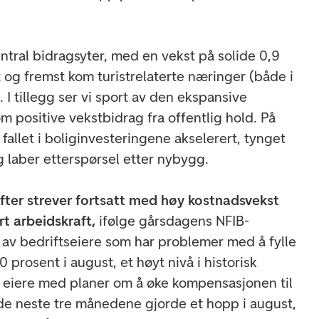
entral bidragsyter, med en vekst på solide 0,9
 og fremst kom turistrelaterte næringer (både i
. I tillegg ser vi sport av den ekspansive
m positive vekstbidrag fra offentlig hold. På
fallet i boliginvesteringene akselerert, tynget
 laber etterspørsel etter nybygg.
ter strever fortsatt med høy kostnadsvekst
rt arbeidskraft,
ifølge gårsdagens NFIB-
av bedriftseiere som har problemer med å fylle
40 prosent i august, et høyt nivå i historisk
iere med planer om å øke kompensasjonen til
v de neste tre månedene gjorde et hopp i august,