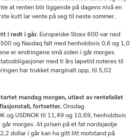
nte at renten blir liggende på dagens nivå en
ørste kutt lar vente på seg til neste sommer.
t i rødt i går.
Europeiske Stoxx 600 var ned
 500 og Nasdaq falt med henholdsvis 0,6 og 1,0
ene er endringene små siden i går morges.
atsobligasjoner med ti års løpetid noteres til
ingen har trukket marginalt opp, til 5,02
tartet mandag morgen, utløst av rentefallet
lasjonstall, fortsetter.
Onsdag
K og USDNOK til 11,49 og 10,69, henholdsvis
i går morges. At
prisen på et fat nordsjøolje
92,2 dollar i går kan ha gitt litt motstand på