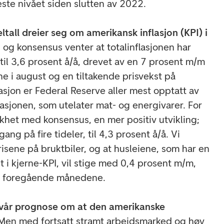
este nivået siden slutten av 2022.
ltall dreier seg om amerikansk inflasjon (KPI) i
 og konsensus venter at totalinflasjonen har
 til 3,6 prosent å/å, drevet av en 7 prosent m/m
e i august og en tiltakende prisvekst på
asjon er Federal Reserve aller mest opptatt av
asjonen, som utelater mat- og energivarer. For
 likhet med konsensus, en mer positiv utvikling;
gang på fire tideler, til 4,3 prosent å/å. Vi
prisene på bruktbiler, og at husleiene, som har en
 i kjerne-KPI, vil stige med 0,4 prosent m/m,
o foregående månedene.
et vår prognose om at den amerikanske
Men med fortsatt stramt arbeidsmarked og høy