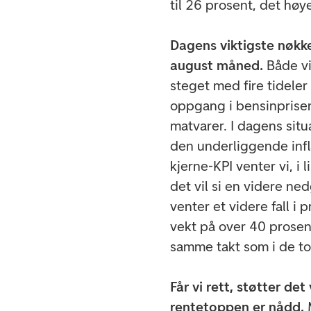
til 26 prosent, det høy
Dagens viktigste nøkke
august måned.
Både vi
steget med fire tideler
oppgang i bensinprisen
matvarer. I dagens situ
den underliggende infl
kjerne-KPI venter vi, i
det vil si en videre ned
venter et videre fall i 
vekt på over 40 prosent
samme takt som i de t
Får vi rett, støtter d
rentetoppen er nådd.