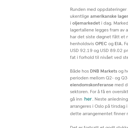
Runden med oppdateringer a
ukentlige
amerikanske lager
i
oljemarkedet
i dag. Marke
lagertallene legges fram av
har det siste døgnet fått et 
henholdsvis
OPEC
og
EIA.
Fø
USD 92.19 og USD 89.02 pr. 
fat i forhold til nivået ved s
Både hos
DNB Markets
og ho
perioden mellom Q2- og Q3-r
eiendomskonferanse
med de
sektoren. For å få en overs
her
gå inn
. Neste anledning
arrangeres i Oslo på tirsdag
dette arrangementet finner
Det er fortsatt et godt stykke