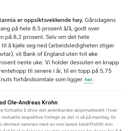
itannia er oppsiktsvekkende høy.
Gårsdagens
gang på hele 8,5 prosent å/å, godt over
n på 8,2 prosent. Selv om det hete
til å kjøle seg ned (arbeidsledigheten stiger
vtar), vil Bank of England uten tvil øke
 prosent neste uke. Vi holder dessuten en knapp
rentehopp til senere i år, til en topp på 5,75
 Knuts forhåndsomtale som ligger
.
her
ved Ole-Andreas Krohn
e fortsatte å drive det amerikanske aksjemarkedet i hver
d motsatte respektive fortegn av det vi så på mandag. En
ro dermed sammen med en noe lavere bedriftstillit enn