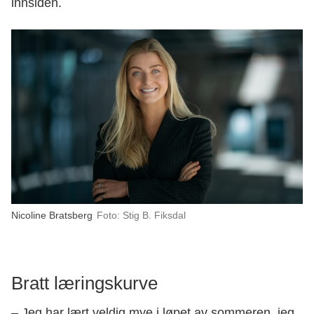
innsiden.
Nicoline Bratsberg
Foto: Stig B. Fiksdal
Bratt læringskurve
– Jeg har lært veldig mye i løpet av sommeren, jeg