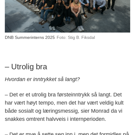
DNB Summerinterns 2025
Foto: Stig B. Fiksdal
– Utrolig bra
Hvordan er inntrykket så langt?
– Det er et utrolig bra førsteinntrykk så langt. Det
har vært høyt tempo, men det har vært veldig kult
både sosialt og læringsmessig, sier Monrad da vi
snakkes omtrent halvveis i internperioden.
– Det er mye å sette seg inn i, men det formidles på