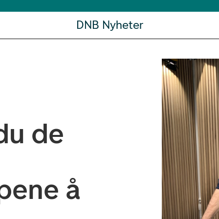
DNB Nyheter
du de
apene å