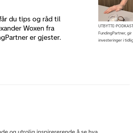
år du tips og råd til
UTBYTTE-PODKASTEN
lexander Woxen fra
FundingPartner, gir
gPartner er gjester.
investeringer i tidl
nde og utrolig inspirererende å se hva