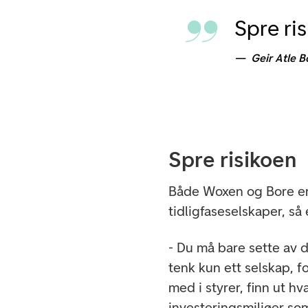
Spre ris
Geir Atle B
Spre risikoen
Både Woxen og Bore er 
tidligfaseselskaper, så 
- Du må bare sette av de
tenk kun ett selskap, f
med i styrer, finn ut h
investeringsmiljøer som