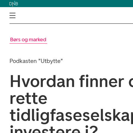
Børs og marked
Podkasten "Utbytte"
Hvordan finner 
rette
tidligfaseselsk
investere i?