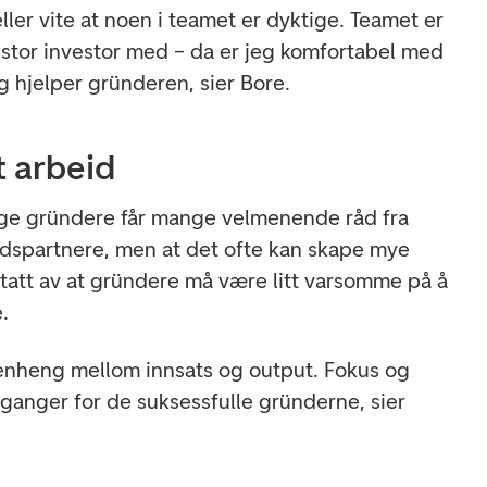
ller vite at noen i teamet er dyktige. Teamet er
 stor investor med – da er jeg komfortabel med
g hjelper gründeren, sier Bore.
t arbeid
nge gründere får mange velmenende råd fra
dspartnere, men at det ofte kan skape mye
ptatt av at gründere må være litt varsomme på å
.
enheng mellom innsats og output. Fokus og
nganger for de suksessfulle gründerne, sier