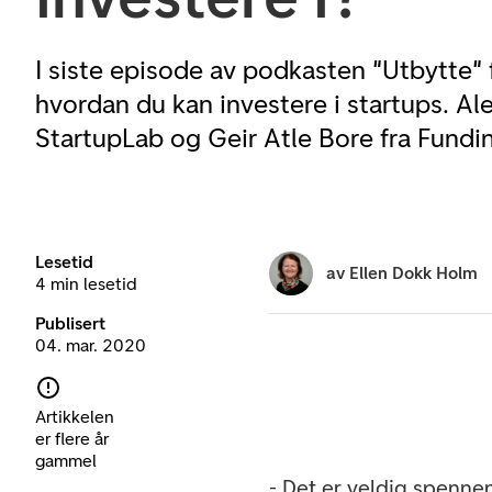
I siste episode av podkasten "Utbytte" f
hvordan du kan investere i startups. A
StartupLab og Geir Atle Bore fra Fundin
Lesetid
av
Ellen Dokk Holm
4 min lesetid
Publisert
04. mar. 2020
Artikkelen
er flere år
gammel
- Det er veldig spenne