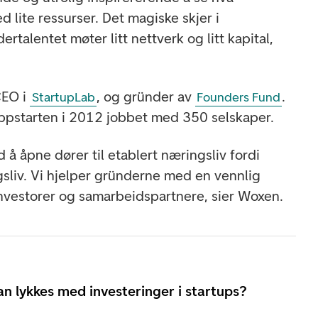
d lite ressurser. Det magiske skjer i
rtalentet møter litt nettverk og litt kapital,
CEO i
, og gründer av
.
StartupLab
Founders Fund
ppstarten i 2012 jobbet med 350 selskaper.
 å åpne dører til etablert næringsliv fordi
gsliv. Vi hjelper gründerne med en vennlig
 investorer og samarbeidspartnere, sier Woxen.
n lykkes med investeringer i startups?