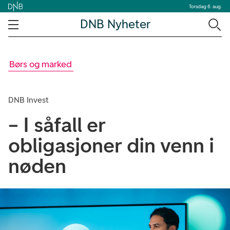
Torsdag 6. aug.
DNB Nyheter
Børs og marked
DNB Invest
– I såfall er
obligasjoner din venn i
nøden