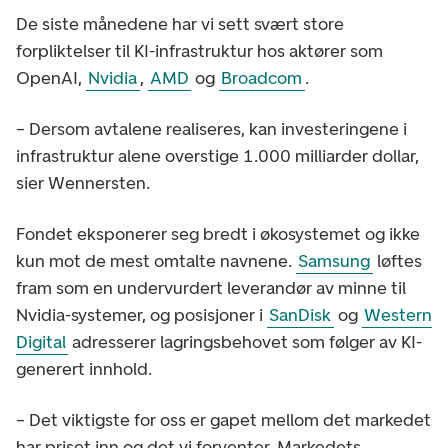
De siste månedene har vi sett svært store
forpliktelser til KI-infrastruktur hos aktører som
OpenAI,
Nvidia
,
AMD
og
Broadcom
.
– Dersom avtalene realiseres, kan investeringene i
infrastruktur alene overstige 1.000 milliarder dollar,
sier Wennersten.
Fondet eksponerer seg bredt i økosystemet og ikke
kun mot de mest omtalte navnene.
Samsung
løftes
fram som en undervurdert leverandør av minne til
Nvidia-systemer, og posisjoner i
SanDisk
og
Western
Digital
adresserer lagringsbehovet som følger av KI-
generert innhold.
– Det viktigste for oss er gapet mellom det markedet
har priset inn og det vi forventer. Markedets