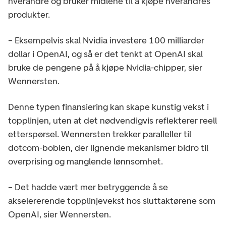
hverandre og bruker midlene til å kjøpe hverandres
produkter.
– Eksempelvis skal Nvidia investere 100 milliarder
dollar i OpenAI, og så er det tenkt at OpenAI skal
bruke de pengene på å kjøpe Nvidia-chipper, sier
Wennersten.
Denne typen finansiering kan skape kunstig vekst i
topplinjen, uten at det nødvendigvis reflekterer reell
etterspørsel. Wennersten trekker paralleller til
dotcom-boblen, der lignende mekanismer bidro til
overprising og manglende lønnsomhet.
– Det hadde vært mer betryggende å se
akselererende topplinjevekst hos sluttaktørene som
OpenAI, sier Wennersten.