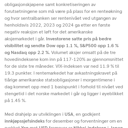
obligasjonskjøpene samt konkretiseringen av
forutsetningene som må være på plass for en renteøkning
og hvor sentralbanken ser rentenivået ved utgangen av
henholdsvis 2022, 2023 og 2024 ga etter en første
negativ reaksjon et løft for det amerikanske
aksjemarkedet i går.
Investorene satte pris på bedre
visibilitet og sendte Dow opp 1.1 %, S&P500 opp 1.6 %
og Nasdaq opp 2.2 %.
Volumet aksjer omsatt på de tre
hovedindeksene kom inn på 117-120% av gjennomsnittet
for de siste tre måneder. VIX-indeksen var ned 11.9 % til
19.3 punkter. I rentemarkedet har avkastningskravet på
tiårige amerikanske statsobligasjoner i morgentimene i
dag kommet opp med 1 basispunkt i forhold til nivået ved
stengetid i det norske markedet i går og ligger i øyeblikket
på 1.45 %.
Med drahjelp av utviklingen i
USA
, en godkjent
innkjøpssjefsindeks
for desember og forventninger om en
svekket
Yen
mot
USD
fremover er
Nikkei-indeksen
i
Japan