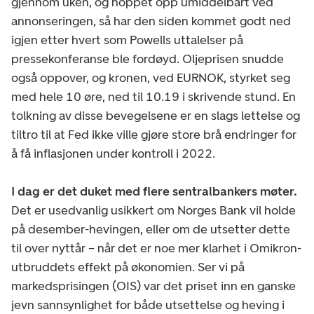
gjennom uken, og hoppet opp umiddelbart ved
annonseringen, så har den siden kommet godt ned
igjen etter hvert som Powells uttalelser på
pressekonferanse ble fordøyd. Oljeprisen snudde
også oppover, og kronen, ved EURNOK, styrket seg
med hele 10 øre, ned til 10.19 i skrivende stund. En
tolkning av disse bevegelsene er en slags lettelse og
tiltro til at Fed ikke ville gjøre store brå endringer for
å få inflasjonen under kontroll i 2022.
I dag er det duket med flere sentralbankers møter.
Det er usedvanlig usikkert om Norges Bank vil holde
på desember-hevingen, eller om de utsetter dette
til over nyttår – når det er noe mer klarhet i Omikron-
utbruddets effekt på økonomien. Ser vi på
markedsprisingen (OIS) var det priset inn en ganske
jevn sannsynlighet for både utsettelse og heving i