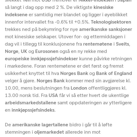
så langt i dag opp med 2 %. De viktigste
kinesiske
indeksene
er samtidig mer blandet og ligger i øyeblikket
innenfor intervallet fra -0.6% til +0.5%.
Teknologisektoren
trekkes ned på bekymring for nye
amerikanske sanksjoner
mot kinesiske selskaper. Utover for- og ettermiddagen i
dag vil i tillegg til konklusjonene fra
rentemøtene
i
Sveits
,
Norge
,
UK
og
Eurosonen
også en ny rekke med
europeiske innkjøpssjefsindekser
kunne påvirke retningen
i markedene. Foran rentemøtene er det først og fremst
usikkerhet knyttet til hva
Norges Bank
og
Bank of England
velger å gjøre.
Norges Bank
kommer med sin avgjørelse kl.
10.00, mens beslutningen fra
London
offentliggjøres kl.
13.00 norsk tid. Fra
USA
får vi så etter hvert de ukentlige
arbeidsmarkedstallene
samt oppdateringen av ytterligere
en
innkjøpssjefsindeks
.
De
amerikanske lagertallene
bidro i går til å løfte
stemningen i
oljemarkedet
allerede inn mot