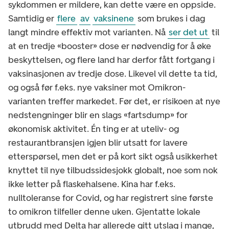
sykdommen er mildere, kan dette være en oppside.
Samtidig er
flere
av
vaksinene
som brukes i dag
langt mindre effektiv mot varianten. Nå
ser det ut
til
at en tredje «booster» dose er nødvendig for å øke
beskyttelsen, og flere land har derfor fått fortgang i
vaksinasjonen av tredje dose. Likevel vil dette ta tid,
og også før f.eks. nye vaksiner mot Omikron-
varianten treffer markedet. Før det, er risikoen at nye
nedstengninger blir en slags «fartsdump» for
økonomisk aktivitet. Én ting er at uteliv- og
restaurantbransjen igjen blir utsatt for lavere
etterspørsel, men det er på kort sikt også usikkerhet
knyttet til nye tilbudssidesjokk globalt, noe som nok
ikke letter på flaskehalsene. Kina har f.eks.
nulltoleranse for Covid, og har registrert sine første
to omikron tilfeller denne uken. Gjentatte lokale
utbrudd med Delta har allerede gitt utslag i mange,