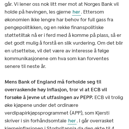
går. Vi lener oss nok litt mer mot at Norges Bank vil
holde på hevingen, les gjerne
her
. Ettersom
økonomien ikke lengre har behov for full gass fra
pengepolitikken, og en rekke finanspolitiske
støttetiltak nå er i ferd med å komme på plass, så er
det godt mulig å forstå en slik vurdering. Om det blir
en utsettelse, vil det være av interesse å følge
kommunikasjonene om hva som kan forventes
senere til neste år.
Mens Bank of England må forholde seg til
overraskende høy inflasjon, tror vi at ECB vil
forsøke å jevne ut utfasingen av PEPP.
ECB vil trolig
øke kjøpene under det ordinære
verdipapirkjøpsprogrammet (APP), som Kjersti
skriver i sin forhåndsomtale
her
. I går overrasket
kjerneinflasjonen i Storbritannia da den økte til 4