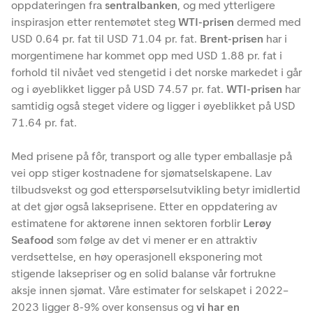
oppdateringen fra
sentralbanken
, og med ytterligere
inspirasjon etter rentemøtet steg
WTI-prisen
dermed med
USD 0.64 pr. fat til USD 71.04 pr. fat.
Brent-prisen
har i
morgentimene har kommet opp med USD 1.88 pr. fat i
forhold til nivået ved stengetid i det norske markedet i går
og i øyeblikket ligger på USD 74.57 pr. fat.
WTI-prisen
har
samtidig også steget videre og ligger i øyeblikket på USD
71.64 pr. fat.
Med prisene på fôr, transport og alle typer emballasje på
vei opp stiger kostnadene for sjømatselskapene. Lav
tilbudsvekst og god etterspørselsutvikling betyr imidlertid
at det gjør også lakseprisene. Etter en oppdatering av
estimatene for aktørene innen sektoren forblir
Lerøy
Seafood
som følge av det vi mener er en attraktiv
verdsettelse, en høy operasjonell eksponering mot
stigende laksepriser og en solid balanse vår fortrukne
aksje innen sjømat. Våre estimater for selskapet i 2022–
2023 ligger 8-9% over konsensus og
vi har en