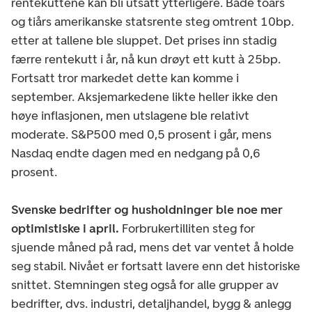
rentekuttene kan bli utsatt ytterligere. Både toårs
og tiårs amerikanske statsrente steg omtrent 10bp.
etter at tallene ble sluppet. Det prises inn stadig
færre rentekutt i år, nå kun drøyt ett kutt à 25bp.
Fortsatt tror markedet dette kan komme i
september. Aksjemarkedene likte heller ikke den
høye inflasjonen, men utslagene ble relativt
moderate. S&P500 med 0,5 prosent i går, mens
Nasdaq endte dagen med en nedgang på 0,6
prosent.
Svenske bedrifter og husholdninger ble noe mer
optimistiske i april.
Forbrukertilliten steg for
sjuende måned på rad, mens det var ventet å holde
seg stabil. Nivået er fortsatt lavere enn det historiske
snittet. Stemningen steg også for alle grupper av
bedrifter, dvs. industri, detaljhandel, bygg & anlegg