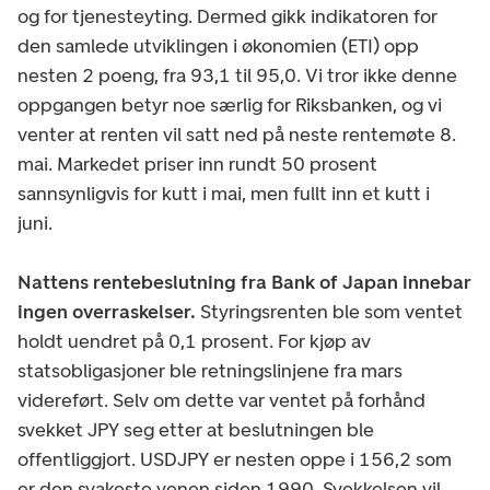
og for tjenesteyting. Dermed gikk indikatoren for
den samlede utviklingen i økonomien (ETI) opp
nesten 2 poeng, fra 93,1 til 95,0. Vi tror ikke denne
oppgangen betyr noe særlig for Riksbanken, og vi
venter at renten vil satt ned på neste rentemøte 8.
mai. Markedet priser inn rundt 50 prosent
sannsynligvis for kutt i mai, men fullt inn et kutt i
juni.
Nattens rentebeslutning fra Bank of Japan innebar
ingen overraskelser.
Styringsrenten ble som ventet
holdt uendret på 0,1 prosent. For kjøp av
statsobligasjoner ble retningslinjene fra mars
videreført. Selv om dette var ventet på forhånd
svekket JPY seg etter at beslutningen ble
offentliggjort. USDJPY er nesten oppe i 156,2 som
er den svakeste yenen siden 1990. Svekkelsen vil