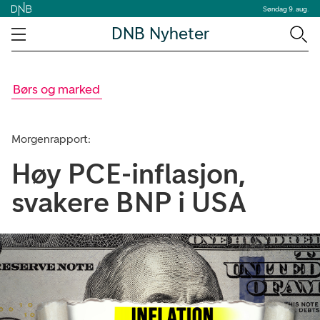
Søndag 9. aug.
DNB Nyheter
Børs og marked
Morgenrapport:
Høy PCE-inflasjon,
svakere BNP i USA