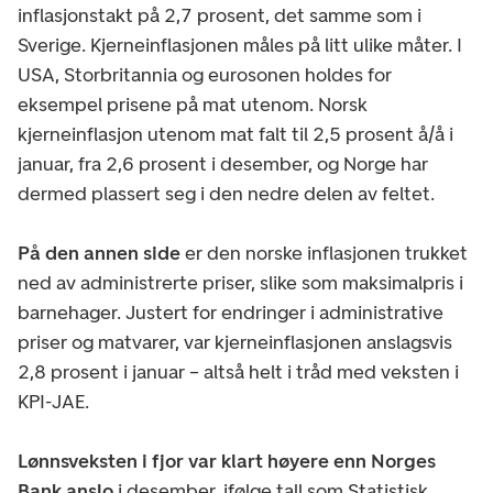
inflasjonstakt på 2,7 prosent, det samme som i
Sverige. Kjerneinflasjonen måles på litt ulike måter. I
USA, Storbritannia og eurosonen holdes for
eksempel prisene på mat utenom. Norsk
kjerneinflasjon utenom mat falt til 2,5 prosent å/å i
januar, fra 2,6 prosent i desember, og Norge har
dermed plassert seg i den nedre delen av feltet.
På den annen side
er den norske inflasjonen trukket
ned av administrerte priser, slike som maksimalpris i
barnehager. Justert for endringer i administrative
priser og matvarer, var kjerneinflasjonen anslagsvis
2,8 prosent i januar – altså helt i tråd med veksten i
KPI-JAE.
Lønnsveksten i fjor var klart høyere enn Norges
Bank anslo
i desember, ifølge tall som Statistisk