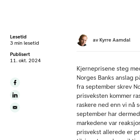
Lesetid
av
Kyrre Aamdal
3 min lesetid
Publisert
11. okt. 2024
Kjerneprisene steg med
Norges Banks anslag på
fra september skrev Nor
prisveksten kommer rask
raskere ned enn vi nå s
september har dermed ø
markedene var reaksjon
prisvekst allerede er pr