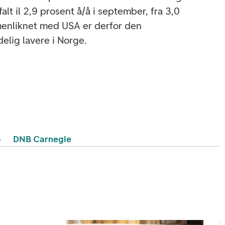
falt il 2,9 prosent å/å i september, fra 3,0
menliknet med USA er derfor den
delig lavere i Norge.
o
DNB Carnegie