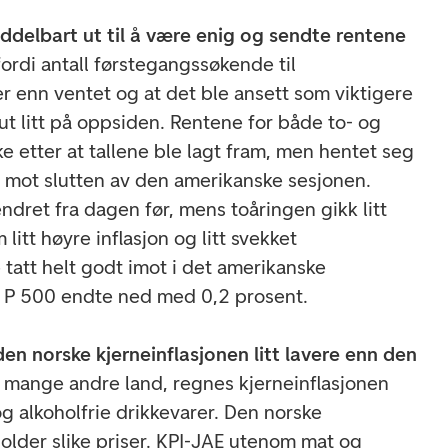
ddelbart ut til å være enig og sendte rentene
ordi antall førstegangssøkende til
r enn ventet og at det ble ansett som viktigere
ut litt på oppsiden. Rentene for både to- og
like etter at tallene ble lagt fram, men hentet seg
k mot slutten av den amerikanske sesjonen.
endret fra dagen før, mens toåringen gikk litt
itt høyre inflasjon og litt svekket
 tatt helt godt imot i det amerikanske
& P 500 endte ned med 0,2 prosent.
den norske kjerneinflasjonen litt lavere enn den
 mange andre land, regnes kjerneinflasjonen
g alkoholfrie drikkevarer. Den norske
holder slike priser. KPI-JAE utenom mat og