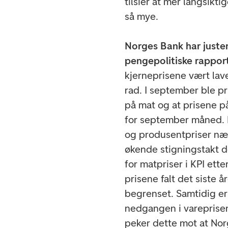
tilsier at mer langsikti
så mye.
Norges Bank har juster
pengepolitiske rapport
kjerneprisene vært la
rad. I september ble pr
på mat og at prisene p
for september måned. 
og produsentpriser næ
økende stigningstakt d
for matpriser i KPI ette
prisene falt det siste 
begrenset. Samtidig er
nedgangen i vareprisene
peker dette mot at Nor