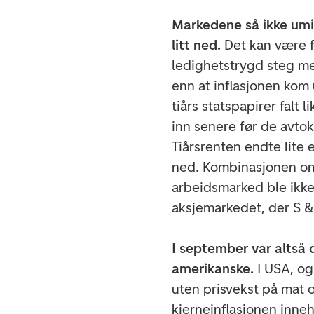
Markedene så ikke umi
litt ned.
Det kan være f
ledighetstrygd steg me
enn at inflasjonen kom 
tiårs statspapirer falt 
inn senere før de avto
Tiårsrenten endte lite 
ned. Kombinasjonen om l
arbeidsmarked ble ikke
aksjemarkedet, der S 
I september var altså 
amerikanske.
I USA, og
uten prisvekst på mat o
kjerneinflasjonen inne