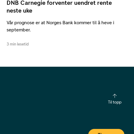
DNB Carnegie forventer uendret rente
neste uke
Vår prognose er at Norges Bank kommer til å heve i
september.
3 min lesetid
Til topp