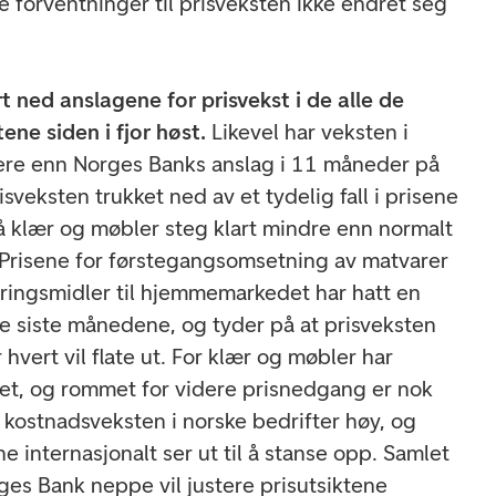
ge forventninger til prisveksten ikke endret seg
t ned anslagene for prisvekst i de alle de
ene siden i fjor høst.
Likevel har veksten i
vere enn Norges Banks anslag i 11 måneder på
isveksten trukket ned av et tydelig fall i prisene
å klær og møbler steg klart mindre enn normalt
Prisene for førstegangsomsetning av matvarer
ringsmidler til hjemmemarkedet har hatt en
e siste månedene, og tyder på at prisveksten
r hvert vil flate ut. For klær og møbler har
året, og rommet for videre prisnedgang er nok
 kostnadsveksten i norske bedrifter høy, og
 internasjonalt ser ut til å stanse opp. Samlet
ges Bank neppe vil justere prisutsiktene