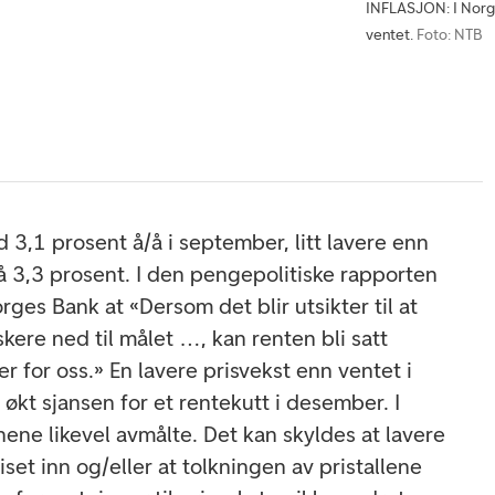
INFLASJON: I Norge
ventet.
Foto: NTB
 3,1 prosent å/å i september, litt lavere enn
 3,3 prosent. I den pengepolitiske rapporten
ges Bank at «Dersom det blir utsikter til at
ere ned til målet …, kan renten bli satt
er for oss.» En lavere prisvekst enn ventet i
kt sjansen for et rentekutt i desember. I
ene likevel avmålte. Det kan skyldes at lavere
iset inn og/eller at tolkningen av pristallene