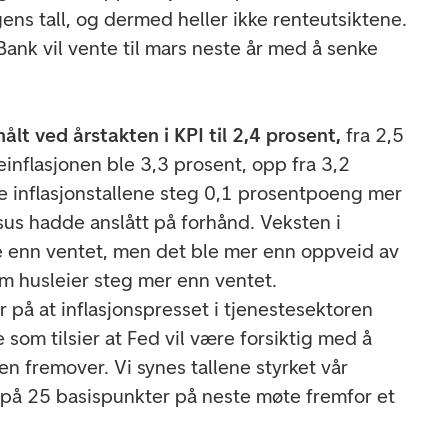
ens tall, og dermed heller ikke renteutsiktene.
 Bank vil vente til mars neste år med å senke
målt ved årstakten i KPI til 2,4 prosent,
fra 2,5
einflasjonen ble 3,3 prosent, opp fra 3,2
e inflasjonstallene steg 0,1 prosentpoeng mer
us hadde anslått på forhånd. Veksten i
ere enn ventet, men det ble mer enn oppveid av
om husleier steg mer enn ventet.
 på at inflasjonspresset i tjenestesektoren
oe som tilsier at Fed vil være forsiktig med å
en fremover. Vi synes tallene styrket vår
 på 25 basispunkter på neste møte fremfor et