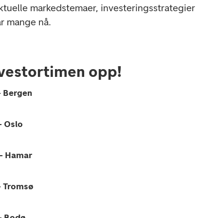
aktuelle markedstemaer, investeringsstrategier
r mange nå.
nvestortimen opp!
– Bergen
– Oslo
 – Hamar
 – Tromsø
– Bodø