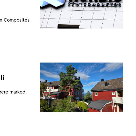
on Composites.
li
igere marked,