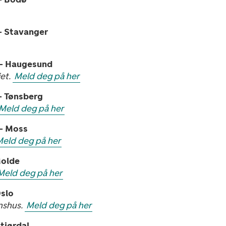
– Stavanger
 – Haugesund
iet.
Meld deg på her
– Tønsberg
Meld deg på her
 – Moss
eld deg på her
Molde
Meld deg på her
Oslo
nshus.
Meld deg på her
tjørdal