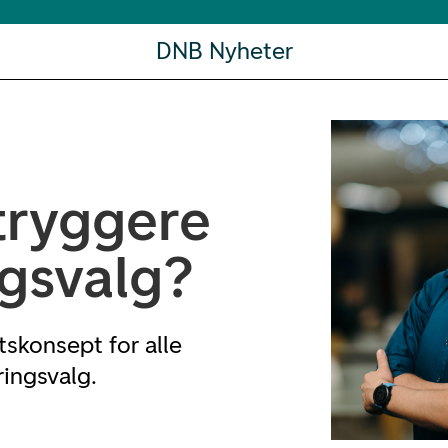
DNB Nyheter
 tryggere
ngsvalg?
skonsept for alle
ringsvalg.