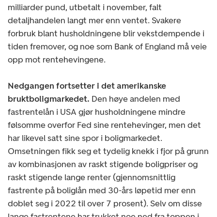
milliarder pund, utbetalt i november, falt
detaljhandelen langt mer enn ventet. Svakere
forbruk blant husholdningene blir vekstdempende i
tiden fremover, og noe som Bank of England må veie
opp mot rentehevingene.
Nedgangen fortsetter i det amerikanske
bruktboligmarkedet.
Den høye andelen med
fastrentelån i USA gjør husholdningene mindre
følsomme overfor Fed sine rentehevinger, men det
har likevel satt sine spor i boligmarkedet.
Omsetningen fikk seg et tydelig knekk i fjor på grunn
av kombinasjonen av raskt stigende boligpriser og
raskt stigende lange renter (gjennomsnittlig
fastrente på boliglån med 30-års løpetid mer enn
doblet seg i 2022 til over 7 prosent). Selv om disse
lange fastrentene har trukket noe ned fra toppen i