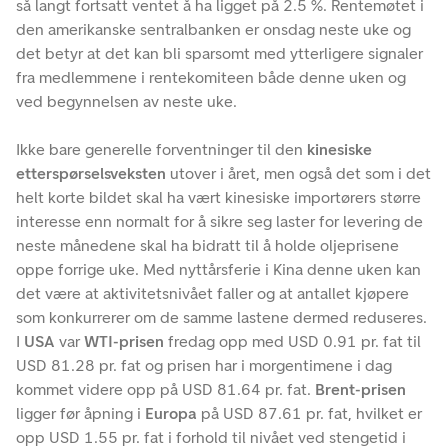
så langt fortsatt ventet å ha ligget på 2.5 %. Rentemøtet i
den amerikanske sentralbanken er onsdag neste uke og
det betyr at det kan bli sparsomt med ytterligere signaler
fra medlemmene i rentekomiteen både denne uken og
ved begynnelsen av neste uke.
Ikke bare generelle forventninger til den
kinesiske
etterspørselsveksten
utover i året, men også det som i det
helt korte bildet skal ha vært kinesiske importørers større
interesse enn normalt for å sikre seg laster for levering de
neste månedene skal ha bidratt til å holde oljeprisene
oppe forrige uke. Med nyttårsferie i Kina denne uken kan
det være at aktivitetsnivået faller og at antallet kjøpere
som konkurrerer om de samme lastene dermed reduseres.
I
USA
var
WTI-prisen
fredag opp med USD 0.91 pr. fat til
USD 81.28 pr. fat og prisen har i morgentimene i dag
kommet videre opp på USD 81.64 pr. fat.
Brent-prisen
ligger før åpning i
Europa
på USD 87.61 pr. fat, hvilket er
opp USD 1.55 pr. fat i forhold til nivået ved stengetid i