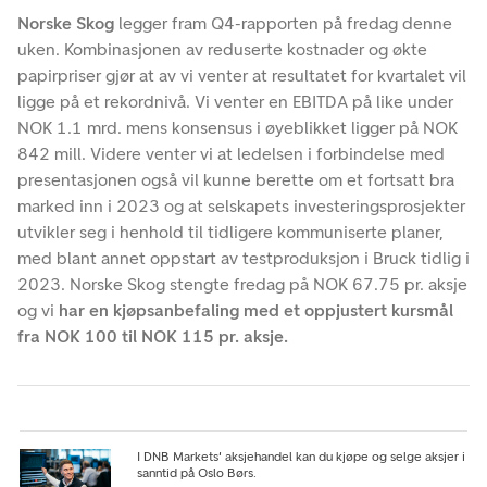
Norske Skog
legger fram Q4-rapporten på fredag denne
uken. Kombinasjonen av reduserte kostnader og økte
papirpriser gjør at av vi venter at resultatet for kvartalet vil
ligge på et rekordnivå. Vi venter en EBITDA på like under
NOK 1.1 mrd. mens konsensus i øyeblikket ligger på NOK
842 mill. Videre venter vi at ledelsen i forbindelse med
presentasjonen også vil kunne berette om et fortsatt bra
marked inn i 2023 og at selskapets investeringsprosjekter
utvikler seg i henhold til tidligere kommuniserte planer,
med blant annet oppstart av testproduksjon i Bruck tidlig i
2023. Norske Skog stengte fredag på NOK 67.75 pr. aksje
og vi
har en kjøpsanbefaling med et oppjustert kursmål
fra NOK 100 til NOK 115 pr. aksje.
I DNB Markets' aksjehandel kan du kjøpe og selge aksjer i
sanntid på Oslo Børs.