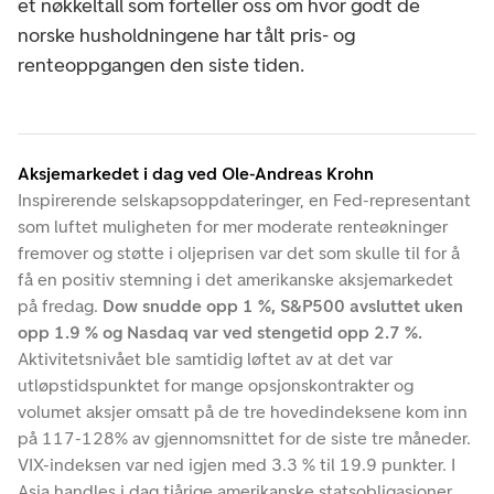
et nøkkeltall som forteller oss om hvor godt de
norske husholdningene har tålt pris- og
renteoppgangen den siste tiden.
Aksjemarkedet i dag ved Ole-Andreas Krohn
Inspirerende selskapsoppdateringer, en Fed-representant
som luftet muligheten for mer moderate renteøkninger
fremover og støtte i oljeprisen var det som skulle til for å
få en positiv stemning i det amerikanske aksjemarkedet
på fredag.
Dow snudde opp 1 %, S&P500 avsluttet uken
opp 1.9 % og Nasdaq var ved stengetid opp 2.7 %.
Aktivitetsnivået ble samtidig løftet av at det var
utløpstidspunktet for mange opsjonskontrakter og
volumet aksjer omsatt på de tre hovedindeksene kom inn
på 117-128% av gjennomsnittet for de siste tre måneder.
VIX-indeksen var ned igjen med 3.3 % til 19.9 punkter. I
Asia handles i dag tiårige amerikanske statsobligasjoner