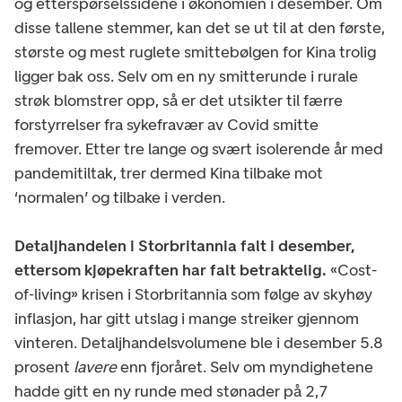
og etterspørselssidene i økonomien i desember. Om
disse tallene stemmer, kan det se ut til at den første,
største og mest ruglete smittebølgen for Kina trolig
ligger bak oss. Selv om en ny smitterunde i rurale
strøk blomstrer opp, så er det utsikter til færre
forstyrrelser fra sykefravær av Covid smitte
fremover. Etter tre lange og svært isolerende år med
pandemitiltak, trer dermed Kina tilbake mot
‘normalen’ og tilbake i verden.
Detaljhandelen i Storbritannia falt i desember,
ettersom kjøpekraften har falt betraktelig.
«Cost-
of-living» krisen i Storbritannia som følge av skyhøy
inflasjon, har gitt utslag i mange streiker gjennom
vinteren. Detaljhandelsvolumene ble i desember 5.8
prosent
lavere
enn fjoråret. Selv om myndighetene
hadde gitt en ny runde med stønader på 2,7