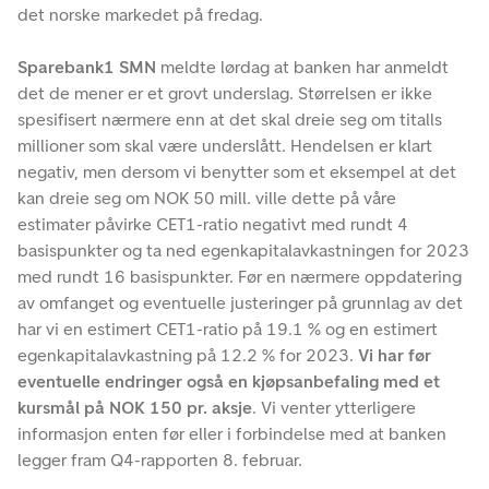
det norske markedet på fredag.
Sparebank1 SMN
meldte lørdag at banken har anmeldt
det de mener er et grovt underslag. Størrelsen er ikke
spesifisert nærmere enn at det skal dreie seg om titalls
millioner som skal være underslått. Hendelsen er klart
negativ, men dersom vi benytter som et eksempel at det
kan dreie seg om NOK 50 mill. ville dette på våre
estimater påvirke CET1-ratio negativt med rundt 4
basispunkter og ta ned egenkapitalavkastningen for 2023
med rundt 16 basispunkter. Før en nærmere oppdatering
av omfanget og eventuelle justeringer på grunnlag av det
har vi en estimert CET1-ratio på 19.1 % og en estimert
egenkapitalavkastning på 12.2 % for 2023.
Vi har før
eventuelle endringer også en kjøpsanbefaling med et
kursmål på NOK 150 pr. aksje
. Vi venter ytterligere
informasjon enten før eller i forbindelse med at banken
legger fram Q4-rapporten 8. februar.