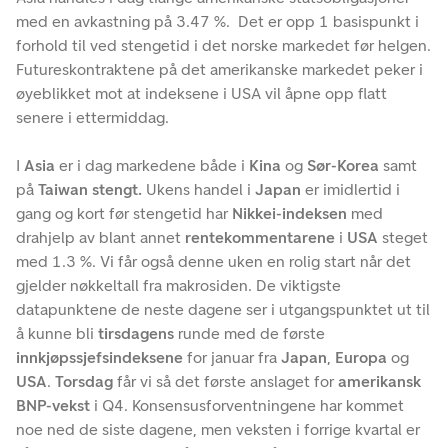
med en avkastning på 3.47 %. Det er opp 1 basispunkt i
forhold til ved stengetid i det norske markedet før helgen.
Futureskontraktene på det amerikanske markedet peker i
øyeblikket mot at indeksene i USA vil åpne opp flatt
senere i ettermiddag.
I
Asia
er i dag markedene både i
Kina
og
Sør-Korea
samt
på
Taiwan stengt.
Ukens handel i
Japan
er imidlertid i
gang og kort før stengetid har
Nikkei-indeksen
med
drahjelp av blant annet
rentekommentarene
i
USA
steget
med 1.3 %. Vi får også denne uken en rolig start når det
gjelder nøkkeltall fra makrosiden. De viktigste
datapunktene de neste dagene ser i utgangspunktet ut til
å kunne bli
tirsdagens
runde med de første
innkjøpssjefsindeksene
for januar fra
Japan
,
Europa
og
USA
.
Torsdag
får vi så det første anslaget for
amerikansk
BNP-vekst
i Q4. Konsensusforventningene har kommet
noe ned de siste dagene, men veksten i forrige kvartal er