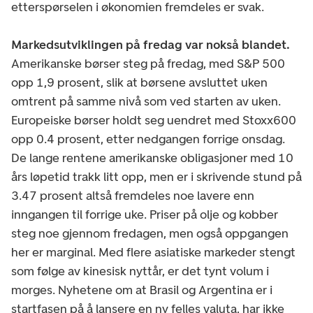
etterspørselen i økonomien fremdeles er svak.
Markedsutviklingen på fredag var nokså blandet.
Amerikanske børser steg på fredag, med S&P 500
opp 1,9 prosent, slik at børsene avsluttet uken
omtrent på samme nivå som ved starten av uken.
Europeiske børser holdt seg uendret med Stoxx600
opp 0.4 prosent, etter nedgangen forrige onsdag.
De lange rentene amerikanske obligasjoner med 10
års løpetid trakk litt opp, men er i skrivende stund på
3.47 prosent altså fremdeles noe lavere enn
inngangen til forrige uke. Priser på olje og kobber
steg noe gjennom fredagen, men også oppgangen
her er marginal. Med flere asiatiske markeder stengt
som følge av kinesisk nyttår, er det tynt volum i
morges. Nyhetene om at Brasil og Argentina er i
startfasen på å lansere en ny felles valuta, har ikke